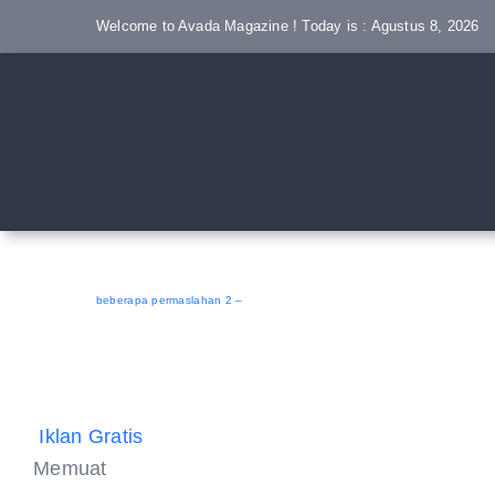
Skip
Welcome to Avada Magazine ! Today is : Agustus 8, 2026
to
content
beberapa permaslahan 2 –
Iklan Gratis
Memuat