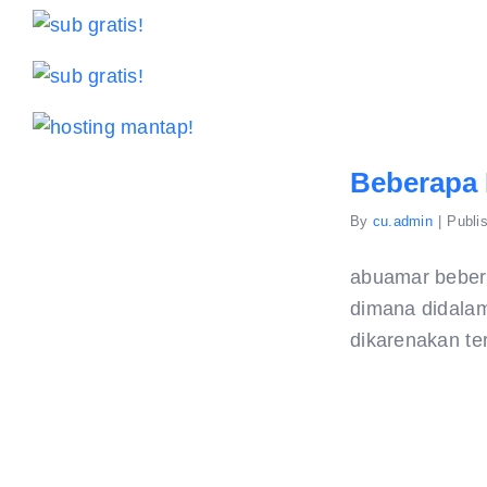
Beberapa 
By
cu.admin
|
Publi
abuamar bebera
dimana didalam
dikarenakan ter