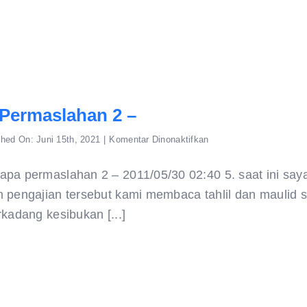
Permaslahan 2 –
pada
shed On: Juni 15th, 2021
|
Komentar Dinonaktifkan
beberapa
permaslahan
2
pa permaslahan 2 – 2011/05/30 02:40 5. saat ini sa
–
 pengajian tersebut kami membaca tahlil dan maulid se
kadang kesibukan [...]