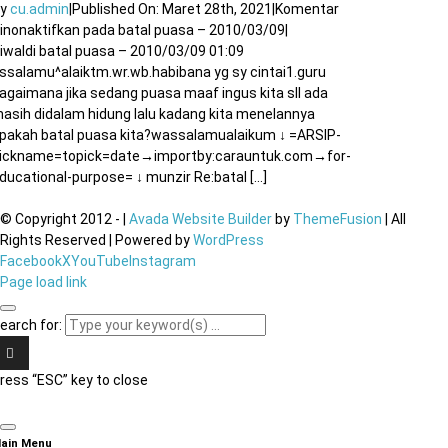
By
cu.admin
|
Published On: Maret 28th, 2021
|
Komentar
inonaktifkan
pada batal puasa – 2010/03/09
|
iwaldi batal puasa – 2010/03/09 01:09
ssalamu^alaiktm.wr.wb.habibana yg sy cintai1.guru
agaimana jika sedang puasa maaf ingus kita sll ada
asih didalam hidung lalu kadang kita menelannya
pakah batal puasa kita?wassalamualaikum ↓ =ARSIP-
ickname=topick=date→importby:carauntuk.com→for-
ducational-purpose= ↓ munzir Re:batal [...]
© Copyright 2012 -
|
Avada Website Builder
by
ThemeFusion
| All
Rights Reserved | Powered by
WordPress
Facebook
X
YouTube
Instagram
Page load link
earch for:
ress “ESC” key to close
ain Menu