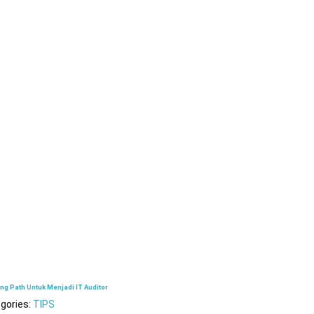
ng Path Untuk Menjadi IT Auditor
gories:
TIPS