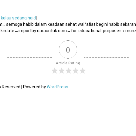
kalau sedang haid
|
 semoga habib dalam keadaan sehat wal^afiat begini habib sekarang
ck=date→importby:carauntuk.com→for-educational-purpose= ↓ munzir 
0
Article Rating
ts Reserved | Powered by
WordPress