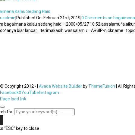
aimana Kalau Sedang Haid
u.admin
|
Published On: Februari 21st, 2019
|
0 Comments
on bagaimana 
a bagaimana kalau sedang haid – 2008/05/27 18:52 assalamu^alaikum…
 do^anya biar lancar… terimakasih wassalam ↓ =ARSIP-nickname=topi
© Copyright 2012 -
|
Avada Website Builder
by
ThemeFusion
| All Righ
Facebook
X
YouTube
Instagram
Page load link
ch for:
s “ESC” key to close