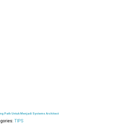
ing Path Untuk Menjadi Systems Architect
gories:
TIPS