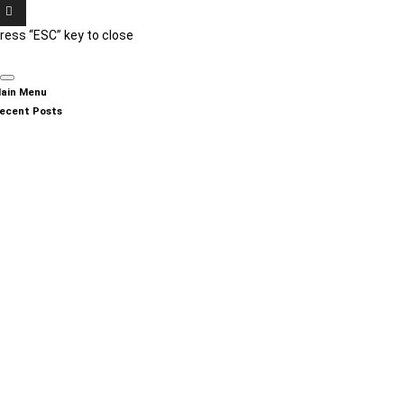
ress “ESC” key to close
ain Menu
ecent Posts