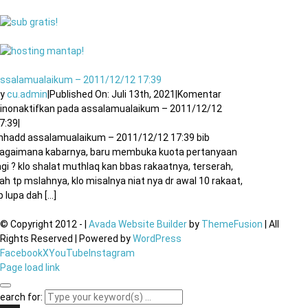
ssalamualaikum – 2011/12/12 17:39
By
cu.admin
|
Published On: Juli 13th, 2021
|
Komentar
inonaktifkan
pada assalamualaikum – 2011/12/12
7:39
|
ihhadd assalamualaikum – 2011/12/12 17:39 bib
agaimana kabarnya, baru membuka kuota pertanyaan
agi ? klo shalat muthlaq kan bbas rakaatnya, terserah,
ah tp mslahnya, klo misalnya niat nya dr awal 10 rakaat,
p lupa dah [...]
© Copyright 2012 -
|
Avada Website Builder
by
ThemeFusion
| All
Rights Reserved | Powered by
WordPress
Facebook
X
YouTube
Instagram
Page load link
earch for: