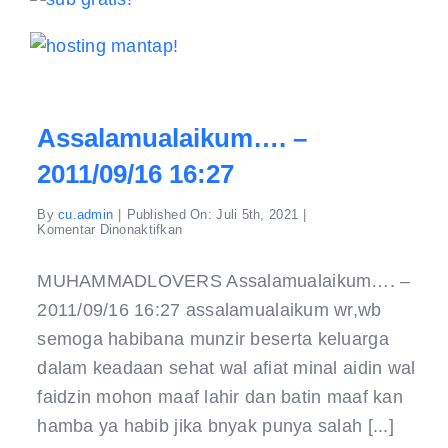
Assalamualaikum…. –
2011/09/16 16:27
By
cu.admin
|
Published On: Juli 5th, 2021
|
pada
Komentar Dinonaktifkan
Assalamualaikum….
–
2011/09/16
MUHAMMADLOVERS Assalamualaikum…. –
16:27
2011/09/16 16:27 assalamualaikum wr,wb
semoga habibana munzir beserta keluarga
dalam keadaan sehat wal afiat minal aidin wal
faidzin mohon maaf lahir dan batin maaf kan
hamba ya habib jika bnyak punya salah [...]