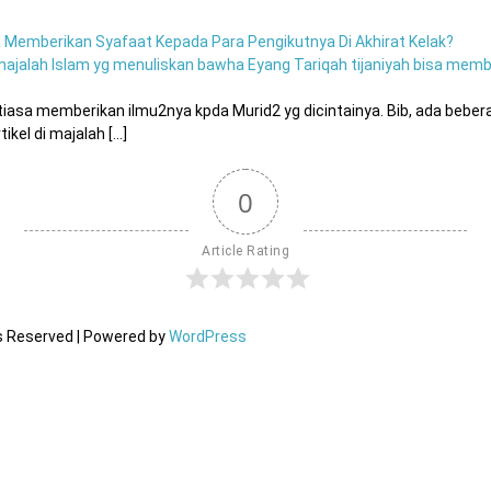
sa Memberikan Syafaat Kepada Para Pengikutnya Di Akhirat Kelak?
 majalah Islam yg menuliskan bawha Eyang Tariqah tijaniyah bisa mem
tiasa memberikan ilmu2nya kpda Murid2 yg dicintainya. Bib, ada bebe
el di majalah [...]
0
Article Rating
ts Reserved | Powered by
WordPress