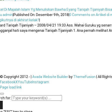
kel Di Majalah Islam Yg Menuliskan Bawha Eyang Tariqah Tijaniyah Bi
u.admin
|
Published On: Desember 9th, 2018
|
0 Comments
on Artikel di
ikutnya di akhirat kelak?
|
rd Tariqah Tijaniyah – 2008/04/21 19:33 Ass. Wahai Guruku yg senan
ganjal hati saya mengenai Tariqah Tijaniyah 1. Ana pernah melihat Artik
© Copyright 2012 -
|
Avada Website Builder
by
ThemeFusion
| All Righ
Facebook
X
YouTube
Instagram
Page load link
ch for:
s “ESC” key to close