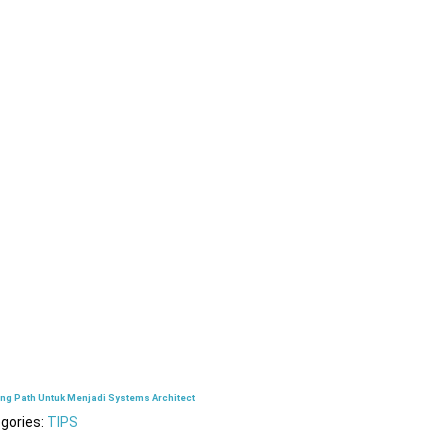
ing Path Untuk Menjadi Systems Architect
gories:
TIPS