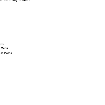
n Menu
nt Posts