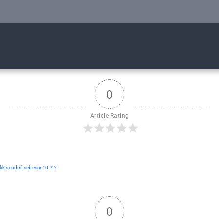
0
Article Rating
k sendiri) sebesar 10 % ?
0