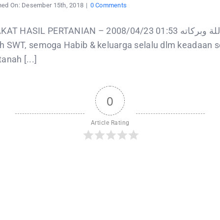
on
hed On: Desember 15th, 2018
|
0 Comments
Apakah
dikenakan
zakat
ANIAN – 2008/04/23 01:53 السلام ءليكم ورحمة اللة وبركاته Guruku Hb.Munzir yang
hasil
pertanian
ah SWT, semoga Habib & keluarga selalu dlm keadaan se
atas
tanah
anah [...]
persewaan
(bukan
tanah
milik
sendiri)
0
sebesar
10
%
?
Article Rating