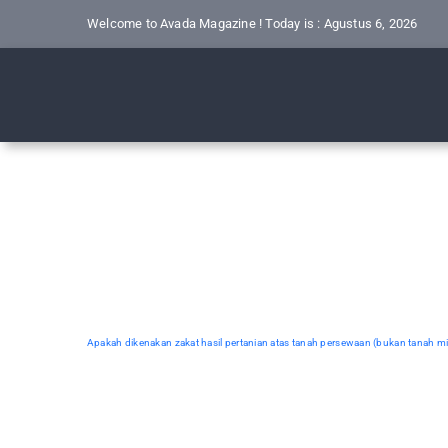
Skip
Welcome to Avada Magazine ! Today is : Agustus 6, 2026
to
content
Apakah dikenakan zakat hasil pertanian atas tanah persewaan (bukan tanah mili