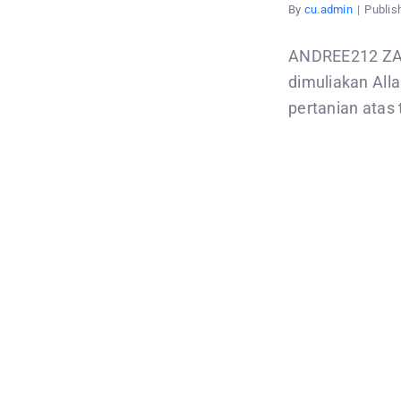
By
cu.admin
|
Publis
ANDREE212 ZAKAT HASIL PERT
dimuliakan All
pertanian atas t