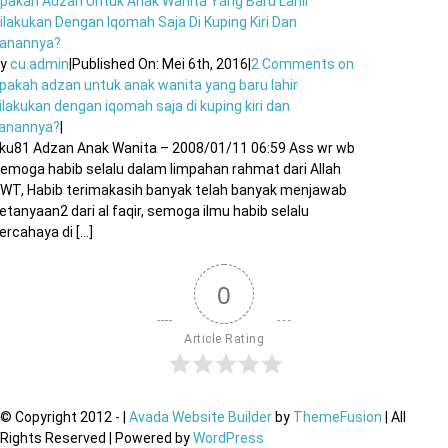
pakah Adzan Untuk Anak Wanita Yang Baru Lahir
ilakukan Dengan Iqomah Saja Di Kuping Kiri Dan
anannya?
By
cu.admin
|
Published On: Mei 6th, 2016
|
2 Comments
on
pakah adzan untuk anak wanita yang baru lahir
ilakukan dengan iqomah saja di kuping kiri dan
anannya?
|
ku81 Adzan Anak Wanita – 2008/01/11 06:59 Ass wr wb
emoga habib selalu dalam limpahan rahmat dari Allah
WT, Habib terimakasih banyak telah banyak menjawab
etanyaan2 dari al faqir, semoga ilmu habib selalu
ercahaya di [...]
0
Article Rating
© Copyright 2012 -
|
Avada Website Builder
by
ThemeFusion
| All
Rights Reserved | Powered by
WordPress