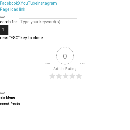
Facebook
X
YouTube
Instagram
Page load link
earch for:
ress “ESC” key to close
0
Article Rating
ain Menu
ecent Posts