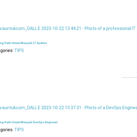
ng Path Untuk Menjadi IT Auditor
gories:
TIPS
ing Path Untuk Menjadi DevOps Engineer
gories:
TIPS