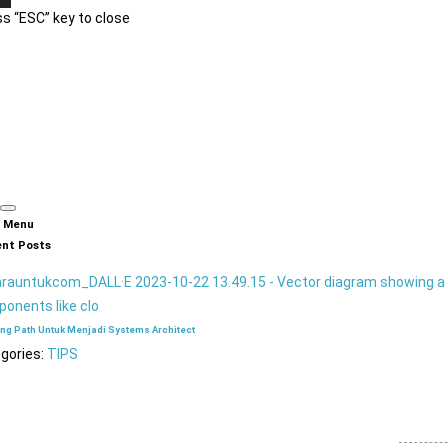
s “ESC” key to close
n Menu
nt Posts
ing Path Untuk Menjadi Systems Architect
gories:
TIPS