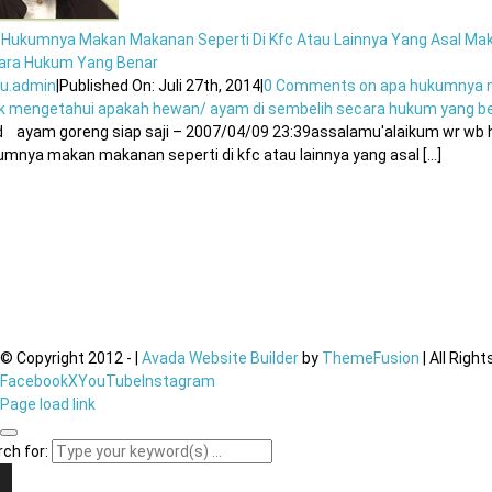
 Hukumnya Makan Makanan Seperti Di Kfc Atau Lainnya Yang Asal Ma
ara Hukum Yang Benar
u.admin
|
Published On: Juli 27th, 2014
|
0 Comments
on apa hukumnya ma
ak mengetahui apakah hewan/ ayam di sembelih secara hukum yang b
id ayam goreng siap saji – 2007/04/09 23:39assalamu'alaikum wr wb h
mnya makan makanan seperti di kfc atau lainnya yang asal [...]
© Copyright 2012 -
|
Avada Website Builder
by
ThemeFusion
| All Righ
Facebook
X
YouTube
Instagram
Page load link
ch for: