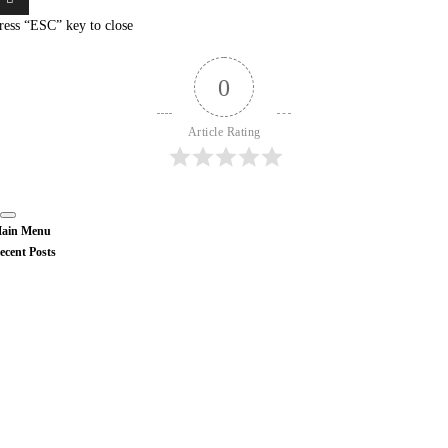
ress “ESC” key to close
0
Article Rating
ain Menu
ecent Posts