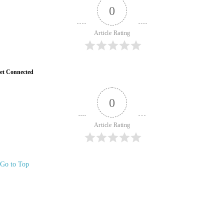
0
Article Rating
et Connected
0
Article Rating
Go to Top