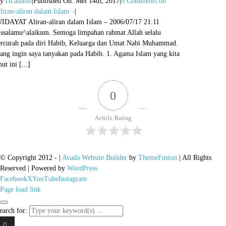
By
cu.admin
|
Published On: Mei 14th, 2017
|
0 Comments
on
liran-aliran dalam Islam –
|
IDAYAT Aliran-aliran dalam Islam – 2006/07/17 21:11
ssalamu^alaikum. Semoga limpahan rahmat Allah selalu
ercurah pada diri Habib, Keluarga dan Umat Nabi Muhammad.
ang ingin saya tanyakan pada Habib. 1. Agama Islam yang kita
nut ini [...]
0
Article Rating
© Copyright 2012 -
|
Avada Website Builder
by
ThemeFusion
| All Rights
Reserved | Powered by
WordPress
Facebook
X
YouTube
Instagram
Page load link
earch for: