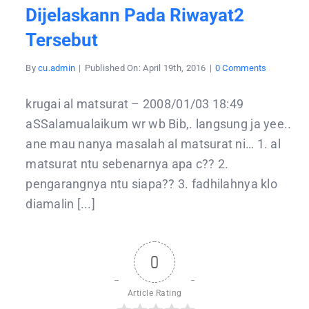
Dijelaskann Pada Riwayat2
Tersebut
on
By
cu.admin
|
Published On: April 19th, 2016
|
0 Comments
AL
Matsurat
ini
krugai al matsurat – 2008/01/03 18:49
kumpulan
dzikir
aSSalamualaikum wr wb Bib,. langsung ja yee..
dari
hadits2
ane mau nanya masalah al matsurat ni… 1. al
Nabi
saw,
matsurat ntu sebenarnya apa c?? 2.
masing
masing
pengarangnya ntu siapa?? 3. fadhilahnya klo
bacaanny
diamalin [...]
mempunya
fadhilah
sebagaim
dijelaskan
pada
riwayat2
0
tersebut
Article Rating