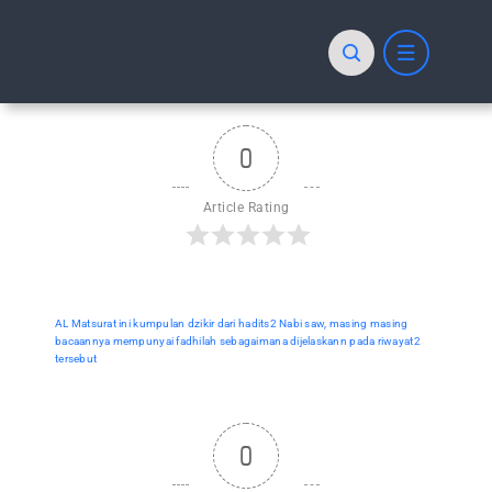
Skip
to
content
0
Article Rating
AL Matsurat ini kumpulan dzikir dari hadits2 Nabi saw, masing masing
bacaannya mempunyai fadhilah sebagaimana dijelaskann pada riwayat2
tersebut
0