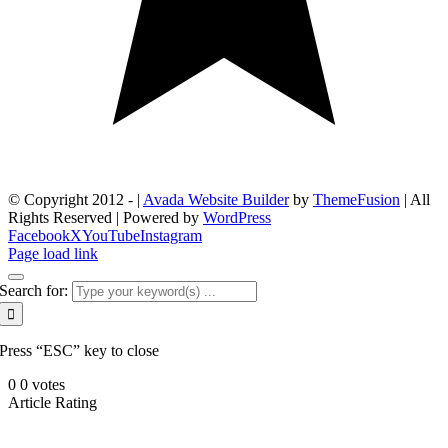
© Copyright 2012 -
|
Avada Website Builder
by
ThemeFusion
| All
Rights Reserved | Powered by
WordPress
Facebook
X
YouTube
Instagram
Page load link
Search for:
Press “ESC” key to close
0
0
votes
Article Rating