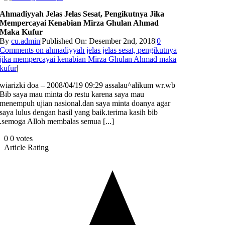
Ahmadiyyah Jelas Jelas Sesat, Pengikutnya Jika
Mempercayai Kenabian Mirza Ghulan Ahmad
Maka Kufur
By
cu.admin
|
Published On: Desember 2nd, 2018
|
0
Comments
on ahmadiyyah jelas jelas sesat, pengikutnya
jika mempercayai kenabian Mirza Ghulan Ahmad maka
kufur
|
wiarizki doa – 2008/04/19 09:29 assalau^alikum wr.wb
Bib saya mau minta do restu karena saya mau
menempuh ujian nasional.dan saya minta doanya agar
saya lulus dengan hasil yang baik.terima kasih bib
.semoga Alloh membalas semua [...]
0
0
votes
Article Rating