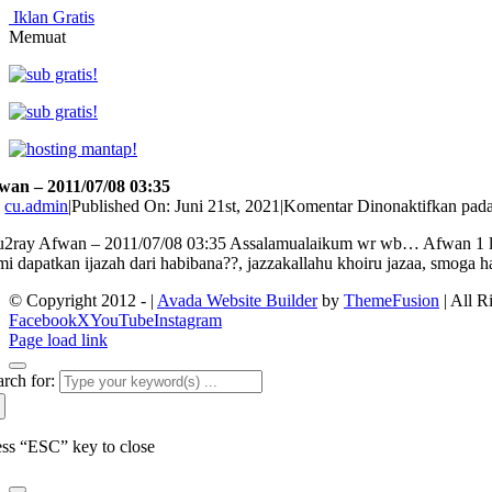
Iklan Gratis
Memuat
wan – 2011/07/08 03:35
y
cu.admin
|
Published On: Juni 21st, 2021
|
Komentar Dinonaktifkan
pada
u2ray Afwan – 2011/07/08 03:35 Assalamualaikum wr wb… Afwan 1 lagi 
mi dapatkan ijazah dari habibana??, jazzakallahu khoiru jazaa, smoga ha
© Copyright 2012 -
|
Avada Website Builder
by
ThemeFusion
| All R
Facebook
X
YouTube
Instagram
Page load link
arch for:
ess “ESC” key to close