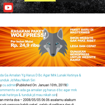
da Ga Amalan Yg Harus D Bc Agar Mrk Lunak Hatinya &
unduk Jd Mau Nikah Siri
By
cu.admin
|
Published On: Januari 10th, 2019
|
0
Comments
on ada ga amalan yg harus d bc agar mrk
unak hatinya & tunduk jd mau nikah siri
|
ian minta doa – 2008/05/05 06:06 asalamu alaikum
r.wb semoga habib sekel.. selalu di pelihara dan di