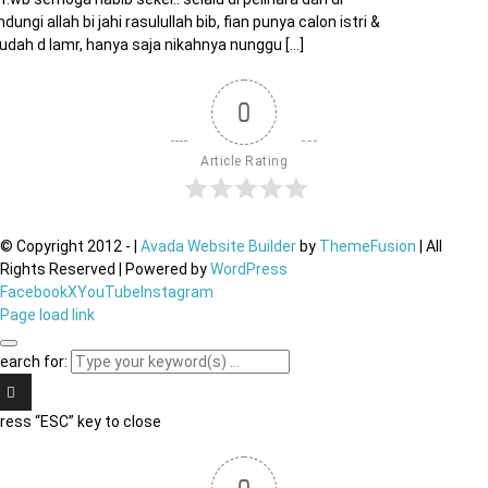
indungi allah bi jahi rasulullah bib, fian punya calon istri &
udah d lamr, hanya saja nikahnya nunggu [...]
0
Article Rating
© Copyright 2012 -
|
Avada Website Builder
by
ThemeFusion
| All
Rights Reserved | Powered by
WordPress
Facebook
X
YouTube
Instagram
Page load link
earch for:
ress “ESC” key to close