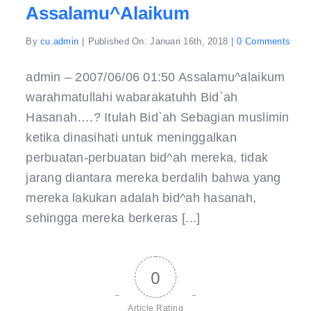
Assalamu^alaikum
on
By
cu.admin
|
Published On: Januari 16th, 2018
|
0 Comments
–
2007
01:5
admin – 2007/06/06 01:50 Assalamu^alaikum
Assa
warahmatullahi wabarakatuhh Bid`ah
Hasanah….? Itulah Bid`ah Sebagian muslimin
ketika dinasihati untuk meninggalkan
perbuatan-perbuatan bid^ah mereka, tidak
jarang diantara mereka berdalih bahwa yang
mereka lakukan adalah bid^ah hasanah,
sehingga mereka berkeras [...]
0
Article Rating