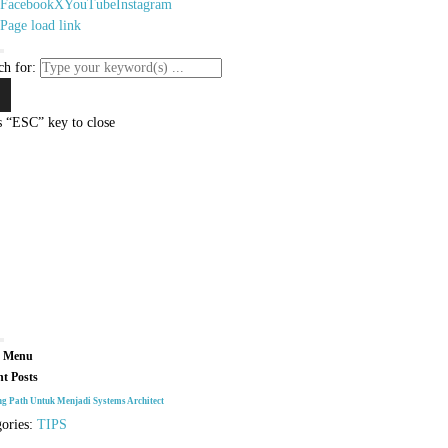
Facebook
X
YouTube
Instagram
Page load link
ch for:
s “ESC” key to close
 Menu
nt Posts
ng Path Untuk Menjadi Systems Architect
gories:
TIPS