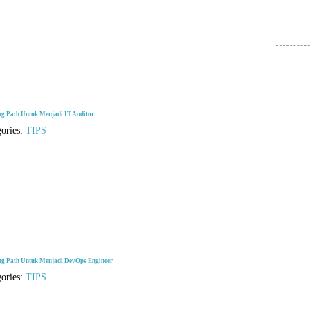
ng Path Untuk Menjadi IT Auditor
gories:
TIPS
ng Path Untuk Menjadi DevOps Engineer
gories:
TIPS