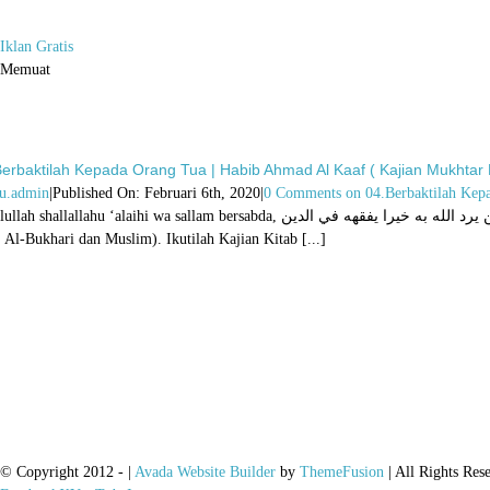
Iklan Gratis
Memuat
erbaktilah Kepada Orang Tua | Habib Ahmad Al Kaaf ( Kajian Mukhtar 
u.admin
|
Published On: Februari 6th, 2020
|
0 Comments
on 04.Berbaktilah Kepa
llahu ‘alaihi wa sallam bersabda, من يرد الله به خيرا يفقهه في الدين “Barangsiapa yang Allah inginkan kebaikan padanya, Allah akan faqihkan ia dalam masalah agama (ini).”
 Al-Bukhari dan Muslim). Ikutilah Kajian Kitab [...]
© Copyright 2012 -
|
Avada Website Builder
by
ThemeFusion
| All Rights Res