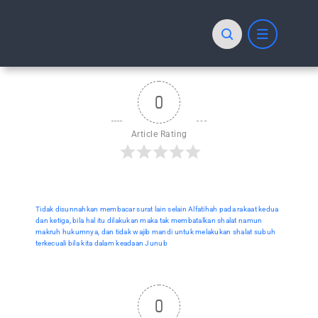
Skip
to
content
0
Article Rating
Tidak disunnahkan membacar surat lain selain Alfatihah pada rakaat kedua
dan ketiga, bila hal itu dilakukan maka tak membatalkan shalat namun
makruh hukumnya, dan tidak wajib mandi untuk melakukan shalat subuh
terkecuali bila kita dalam keadaan Junub
0