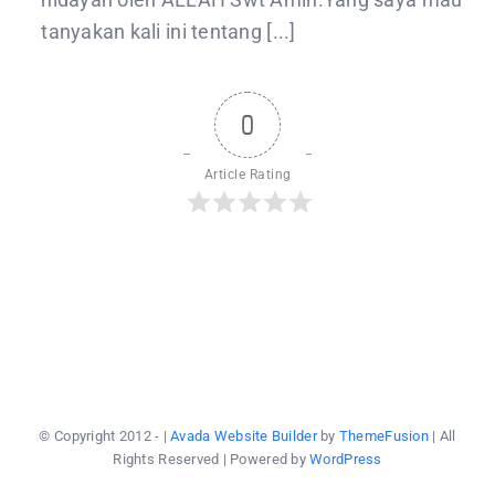
hal
tanyakan kali ini tentang [...]
itu
dilak
maka
tak
memb
shala
0
namu
makr
hukum
Article Rating
dan
tidak
wajib
mand
untuk
mela
shala
subu
terkec
bila
kita
dala
kead
Junu
© Copyright 2012 -
|
Avada Website Builder
by
ThemeFusion
| All
Rights Reserved | Powered by
WordPress