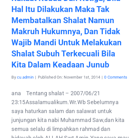
Hal Itu Dilakukan Maka Tak
Membatalkan Shalat Namun
Makruh Hukumnya, Dan Tidak
Wajib Mandi Untuk Melakukan
Shalat Subuh Terkecuali Bila
Kita Dalam Keadaan Junub
on
By
cu.admin
|
Published On: November 1st, 2014
|
0 Comments
Tidak
disun
memb
ana Tentang shalat – 2007/06/21
surat
lain
23:15Assalamualikum.Wr.Wb Sebelumnya
selain
Alfati
saya haturkan salam dan salawat untuk
pada
rakaa
junjungan kita nabi Muhammad Saw,dan kita
kedu
dan
semua selalu di limpahkan rahmad dan
ketiga
hidayah oleh ALLAH Swt Amin.Yang saya mau
bila