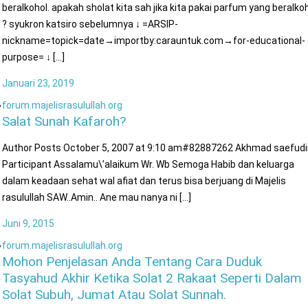
beralkohol. apakah sholat kita sah jika kita pakai parfum yang beralko
? syukron katsiro sebelumnya ↓ =ARSIP-
nickname=topick=date→importby:carauntuk.com→for-educational-
purpose= ↓ [...]
Januari 23, 2019
forum.majelisrasulullah.org
Salat Sunah Kafaroh?
Author Posts October 5, 2007 at 9:10 am#82887262 Akhmad saefud
Participant Assalamu\’alaikum Wr. Wb Semoga Habib dan keluarga
dalam keadaan sehat wal afiat dan terus bisa berjuang di Majelis
rasulullah SAW..Amin.. Ane mau nanya ni [...]
Juni 9, 2015
forum.majelisrasulullah.org
Mohon Penjelasan Anda Tentang Cara Duduk
Tasyahud Akhir Ketika Solat 2 Rakaat Seperti Dalam
Solat Subuh, Jumat Atau Solat Sunnah.