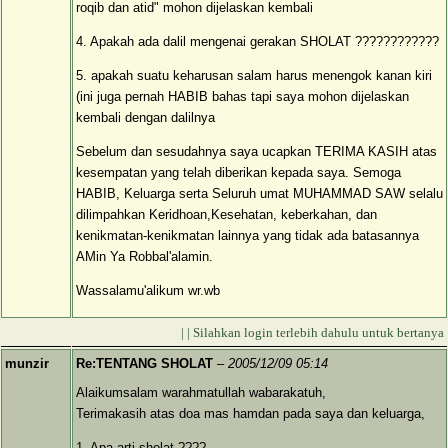
roqib dan atid" mohon dijelaskan kembali
4. Apakah ada dalil mengenai gerakan SHOLAT ????????????
5. apakah suatu keharusan salam harus menengok kanan kiri
(ini juga pernah HABIB bahas tapi saya mohon dijelaskan
kembali dengan dalilnya
Sebelum dan sesudahnya saya ucapkan TERIMA KASIH atas
kesempatan yang telah diberikan kepada saya. Semoga
HABIB, Keluarga serta Seluruh umat MUHAMMAD SAW selalu
dilimpahkan Keridhoan,Kesehatan, keberkahan, dan
kenikmatan-kenikmatan lainnya yang tidak ada batasannya
AMin Ya Robbal'alamin.
Wassalamu'alikum wr.wb
| | Silahkan login terlebih dahulu untuk bertanya
munzir
Re:TENTANG SHOLAT
–
2005/12/09 05:14
Alaikumsalam warahmatullah wabarakatuh,
Terimakasih atas doa mas hamdan pada saya dan keluarga,
1. Apa arti sholat ????