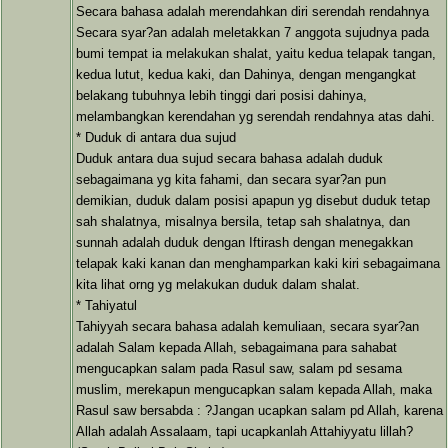
Secara bahasa adalah merendahkan diri serendah rendahnya
Secara syar?an adalah meletakkan 7 anggota sujudnya pada
bumi tempat ia melakukan shalat, yaitu kedua telapak tangan,
kedua lutut, kedua kaki, dan Dahinya, dengan mengangkat
belakang tubuhnya lebih tinggi dari posisi dahinya,
melambangkan kerendahan yg serendah rendahnya atas dahi.
* Duduk di antara dua sujud
Duduk antara dua sujud secara bahasa adalah duduk
sebagaimana yg kita fahami, dan secara syar?an pun
demikian, duduk dalam posisi apapun yg disebut duduk tetap
sah shalatnya, misalnya bersila, tetap sah shalatnya, dan
sunnah adalah duduk dengan Iftirash dengan menegakkan
telapak kaki kanan dan menghamparkan kaki kiri sebagaimana
kita lihat orng yg melakukan duduk dalam shalat.
* Tahiyatul
Tahiyyah secara bahasa adalah kemuliaan, secara syar?an
adalah Salam kepada Allah, sebagaimana para sahabat
mengucapkan salam pada Rasul saw, salam pd sesama
muslim, merekapun mengucapkan salam kepada Allah, maka
Rasul saw bersabda : ?Jangan ucapkan salam pd Allah, karena
Allah adalah Assalaam, tapi ucapkanlah Attahiyyatu lillah?