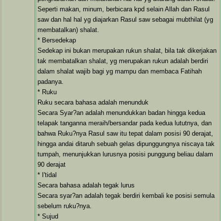
Seperti makan, minum, berbicara kpd selain Allah dan Rasul
saw dan hal hal yg diajarkan Rasul saw sebagai mubthilat (yg
membatalkan) shalat.
* Bersedekap
Sedekap ini bukan merupakan rukun shalat, bila tak dikerjakan
tak membatalkan shalat, yg merupakan rukun adalah berdiri
dalam shalat wajib bagi yg mampu dan membaca Fatihah
padanya.
* Ruku
Ruku secara bahasa adalah menunduk
Secara Syar?an adalah menundukkan badan hingga kedua
telapak tanganna meraih/bersandar pada kedua lututnya, dan
bahwa Ruku?nya Rasul saw itu tepat dalam posisi 90 derajat,
hingga andai ditaruh sebuah gelas dipunggungnya niscaya tak
tumpah, menunjukkan lurusnya posisi punggung beliau dalam
90 derajat
* I'tidal
Secara bahasa adalah tegak lurus
Secara syar?an adalah tegak berdiri kembali ke posisi semula
sebelum ruku?nya.
* Sujud