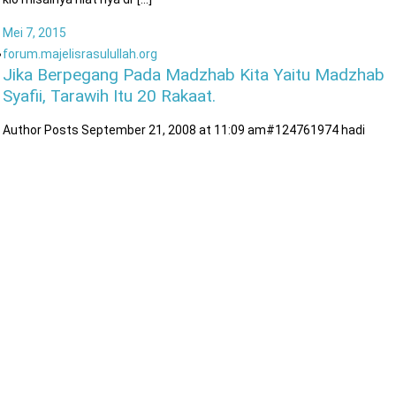
Mei 7, 2015
forum.majelisrasulullah.org
Jika Berpegang Pada Madzhab Kita Yaitu Madzhab
Syafii, Tarawih Itu 20 Rakaat.
Author Posts September 21, 2008 at 11:09 am#124761974 hadi
sukatno Participant assalamualaikum habib ang baeklangsung saja
menurut hbib mn yang benar rakaat sholat terawih?//// terma kasih
sebelumnya wassalamualaikum September 22, 2008 at 3:09
am#124761984 Munzir [...]
April 27, 2015
forum.majelisrasulullah.org
Humum Sholat Yang Di Qodo !
Author Posts September 18, 2007 at 8:09 am#81299425 abdul majid
Participant Assalamu a\’laikum warohmatullahi wabarokatuh. semo
kita semua mendapatkan keutamaan yang mulia dibulan yang suci ini
afwan ya habibana ane mo tanya tentang hukum sholat [...]