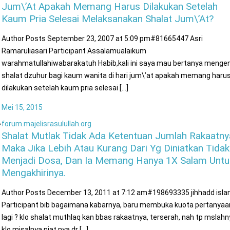
Jum\’at Apakah Memang Harus Dilakukan Setelah
Kaum Pria Selesai Melaksanakan Shalat Jum\’at?
Author Posts September 23, 2007 at 5:09 pm#81665447 Asri
Ramaruliasari Participant Assalamualaikum
warahmatullahiwabarakatuh Habib,kali ini saya mau bertanya menge
shalat dzuhur bagi kaum wanita di hari jum\’at apakah memang haru
dilakukan setelah kaum pria selesai [...]
Mei 15, 2015
forum.majelisrasulullah.org
Shalat Mutlak Tidak Ada Ketentuan Jumlah Rakaatny
Maka Jika Lebih Atau Kurang Dari Yg Diniatkan Tidak
Menjadi Dosa, Dan Ia Memang Hanya 1X Salam Untu
Mengakhirinya.
Author Posts December 13, 2011 at 7:12 am#198693335 jihhadd isl
Participant bib bagaimana kabarnya, baru membuka kuota pertanyaa
lagi ? klo shalat muthlaq kan bbas rakaatnya, terserah, nah tp mslahn
klo misalnya niat nya dr [...]