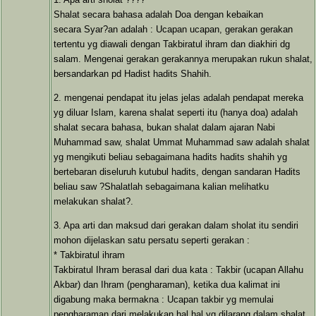
Shalat secara bahasa adalah Doa dengan kebaikan
secara Syar?an adalah : Ucapan ucapan, gerakan gerakan
tertentu yg diawali dengan Takbiratul ihram dan diakhiri dg
salam. Mengenai gerakan gerakannya merupakan rukun shalat,
bersandarkan pd Hadist hadits Shahih.
2. mengenai pendapat itu jelas jelas adalah pendapat mereka
yg diluar Islam, karena shalat seperti itu (hanya doa) adalah
shalat secara bahasa, bukan shalat dalam ajaran Nabi
Muhammad saw, shalat Ummat Muhammad saw adalah shalat
yg mengikuti beliau sebagaimana hadits hadits shahih yg
bertebaran diseluruh kutubul hadits, dengan sandaran Hadits
beliau saw ?Shalatlah sebagaimana kalian melihatku
melakukan shalat?.
3. Apa arti dan maksud dari gerakan dalam sholat itu sendiri
mohon dijelaskan satu persatu seperti gerakan :
* Takbiratul ihram
Takbiratul Ihram berasal dari dua kata : Takbir (ucapan Allahu
Akbar) dan Ihram (pengharaman), ketika dua kalimat ini
digabung maka bermakna : Ucapan takbir yg memulai
pengharaman dari melakukan hal hal yg dilarang dalam shalat.