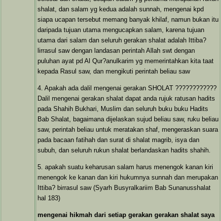
shalat, dan salam yg kedua adalah sunnah, mengenai kpd
siapa ucapan tersebut memang banyak khilaf, namun bukan itu
daripada tujuan utama mengucapkan salam, karena tujuan
utama dari salam dan seluruh gerakan shalat adalah Ittiba?
lirrasul saw dengan landasan perintah Allah swt dengan
puluhan ayat pd Al Qur?anulkarim yg memerintahkan kita taat
kepada Rasul saw, dan mengikuti perintah beliau saw
4. Apakah ada dalil mengenai gerakan SHOLAT ????????????
Dalil mengenai gerakan shalat dapat anda rujuk ratusan hadits
pada Shahih Bukhari, Muslim dan seluruh buku buku Hadits
Bab Shalat, bagaimana dijelaskan sujud beliau saw, ruku beliau
saw, perintah beliau untuk meratakan shaf, mengeraskan suara
pada bacaan fatihah dan surat di shalat magrib, isya dan
subuh, dan seluruh rukun shalat berlandaskan hadits shahih.
5. apakah suatu keharusan salam harus menengok kanan kiri
menengok ke kanan dan kiri hukumnya sunnah dan merupakan
Ittiba? birrasul saw (Syarh Busyralkariim Bab Sunanusshalat
hal 183)
mengenai hikmah dari setiap gerakan gerakan shalat saya