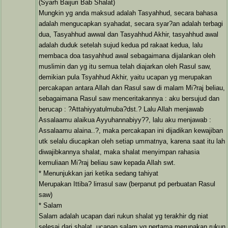
(Syarh Baijuri Bab Shalat)
Mungkin yg anda maksud adalah Tasyahhud, secara bahasa
adalah mengucapkan syahadat, secara syar?an adalah terbagi
dua, Tasyahhud awwal dan Tasyahhud Akhir, tasyahhud awal
adalah duduk setelah sujud kedua pd rakaat kedua, lalu
membaca doa tasyahhud awal sebagaimana dijalankan oleh
muslimin dan yg itu semua telah diajarkan oleh Rasul saw,
demikian pula Tsyahhud Akhir, yaitu ucapan yg merupakan
percakapan antara Allah dan Rasul saw di malam Mi?raj beliau,
sebagaimana Rasul saw menceritakannya : aku bersujud dan
berucap : ?Attahiyyatulmuba?dst.? Lalu Allah menjawab
Assalaamu alaikua Ayyuhannabiyy??, lalu aku menjawab :
Assalaamu alaina..?, maka percakapan ini dijadikan kewajiban
utk selalu diucapkan oleh setiap ummatnya, karena saat itu lah
diwajibkannya shalat, maka shalat menyimpan rahasia
kemuliaan Mi?raj beliau saw kepada Allah swt.
* Menunjukkan jari ketika sedang tahiyat
Merupakan Ittiba? lirrasul saw (berpanut pd perbuatan Rasul
saw)
* Salam
Salam adalah ucapan dari rukun shalat yg terakhir dg niat
selesai dari shalat, ucapan salam yg pertama merupakan rukun