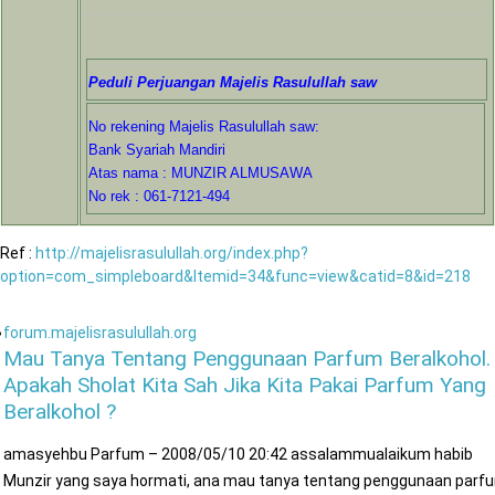
Peduli Perjuangan Majelis Rasulullah saw
No rekening Majelis Rasulullah saw:
Bank Syariah Mandiri
Atas nama : MUNZIR ALMUSAWA
No rek : 061-7121-494
Ref :
http://majelisrasulullah.org/index.php?
option=com_simpleboard&Itemid=34&func=view&catid=8&id=218
forum.majelisrasulullah.org
Mau Tanya Tentang Penggunaan Parfum Beralkohol.
Apakah Sholat Kita Sah Jika Kita Pakai Parfum Yang
Beralkohol ?
amasyehbu Parfum – 2008/05/10 20:42 assalammualaikum habib
Munzir yang saya hormati, ana mau tanya tentang penggunaan parf