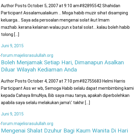
Author Posts October 5, 2007 at 9:10 am#82895542 Shahidan
Participant Assalamualaikum … Moga habib muzir sihat disamping
keluarga… Saya ada persoalan mengenai solat ikut Imam
mazhab..kerana kelainan walau pun x batal solat….kalau boleh habib
tolong [...]
Juni 9, 2015
forum.majelisrasulullah.org
Boleh Menjamak Setiap Hari, Dimanapun Asalkan
Diluar Wilayah Kediaman Anda
Author Posts October 4, 2007 at 7:10 pm#82755683 Helmi Harris
Participant Ass wr wb, Semoga Habib selalu dapat membimbing kami
kepada Cahaya IlmuNya, Bib saya mau tanya, apakah diperbolehkan
apabila saya selalu melakukan jama\’ takhir [...]
Juni 9, 2015
forum.majelisrasulullah.org
Mengenai Shalat Dzuhur Bagi Kaum Wanita Di Hari