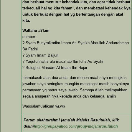
dan berbuat menurut kehendak kita, dan agar tidak berbuat
terkecuali hal yg kita fahami, dan membatasi kehendak Nya
untuk berbuat dengan hal yg bertentangan dengan akal
kita.
Wallahu a?lam
sumber :
? Syarh Busyralkariim Imam As Syeikh Abdullah Abdurrahman
Ba Fadhl
? Syarh Imam Baijuri
? Yaqutunnafiis ala madzhab Ibn Idris As Syafii
? Bulughul Maraam Al Imam Ibn Hajar
terimakasih atas doa anda, dan mohon maaf saya meringkas
jawaban saya seringkas mungkin mengingat masih banyaknya
pertanyaan yg harus saya jawab. Semoga Allah melimpahkan
segala anugerah Nya kepada anda dan keluarga, amiin
Wassalamu'alikum wr.wb
Forum silahturahmi jama'ah Majelis Rasulullah, klik
disini
http://groups.yahoo.com/group/majelisrasulullah