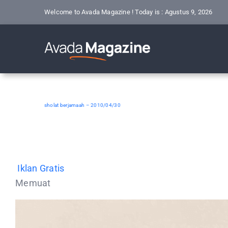
Skip
Welcome to Avada Magazine ! Today is : Agustus 9, 2026
to
content
sholat berjamaah – 2010/04/30
Iklan Gratis
Memuat