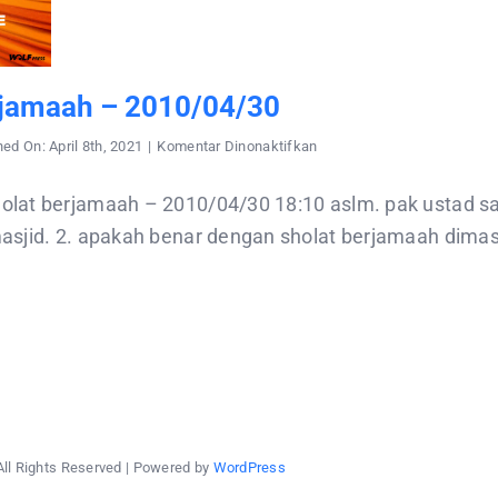
rjamaah – 2010/04/30
pada
hed On: April 8th, 2021
|
Komentar Dinonaktifkan
sholat
berjamaah
–
lat berjamaah – 2010/04/30 18:10 aslm. pak ustad sa
2010/04/30
asjid. 2. apakah benar dengan sholat berjamaah dima
All Rights Reserved | Powered by
WordPress