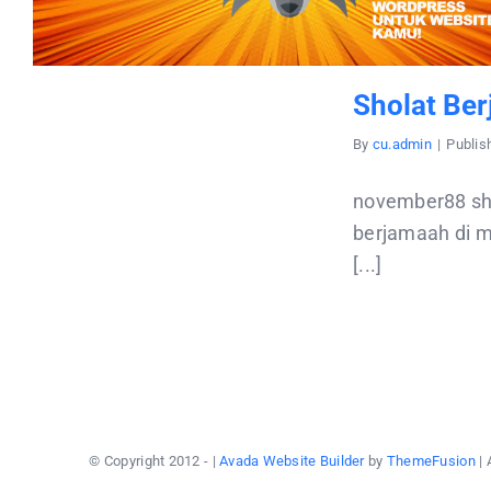
Sholat Be
By
cu.admin
|
Publis
november88 sho
berjamaah di m
[...]
© Copyright 2012 -
|
Avada Website Builder
by
ThemeFusion
| 