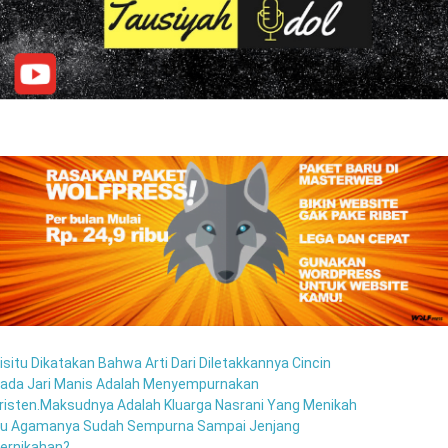
isitu Dikatakan Bahwa Arti Dari Diletakkannya Cincin
ada Jari Manis Adalah Menyempurnakan
risten.maksudnya Adalah Kluarga Nasrani Yang Menikah
tu Agamanya Sudah Sempurna Sampai Jenjang
ernikahan?