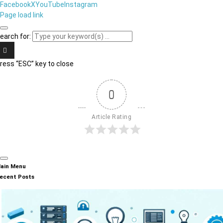
Facebook
X
YouTube
Instagram
Page load link
earch for:
ress “ESC” key to close
0
Article Rating
ain Menu
ecent Posts