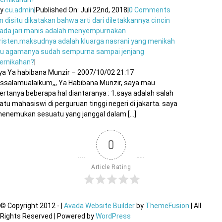
By
cu.admin
|
Published On: Juli 22nd, 2018
|
0 Comments
n disitu dikatakan bahwa arti dari diletakkannya cincin
ada jari manis adalah menyempurnakan
risten.maksudnya adalah kluarga nasrani yang menikah
tu agamanya sudah sempurna sampai jenjang
ernikahan?
|
ya Ya habibana Munzir – 2007/10/02 21:17
ssalamualaikum,,, Ya Habibana Munzir, saya mau
ertanya beberapa hal diantaranya : 1.saya adalah salah
atu mahasiswi di perguruan tinggi negeri di jakarta. saya
enemukan sesuatu yang janggal dalam [...]
0
Article Rating
© Copyright 2012 -
|
Avada Website Builder
by
ThemeFusion
| All
Rights Reserved | Powered by
WordPress