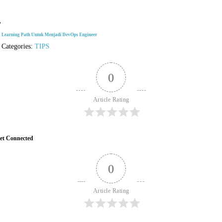
Learning Path Untuk Menjadi DevOps Engineer
Categories:
TIPS
0
Article Rating
et Connected
0
Article Rating