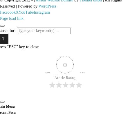
© Copyright 2012 -
|
Avada Website Builder
by
ThemeFusion
| All Rights
Reserved | Powered by
WordPress
Facebook
X
YouTube
Instagram
Page load link
earch for:
ress “ESC” key to close
0
Article Rating
ain Menu
ecent Posts