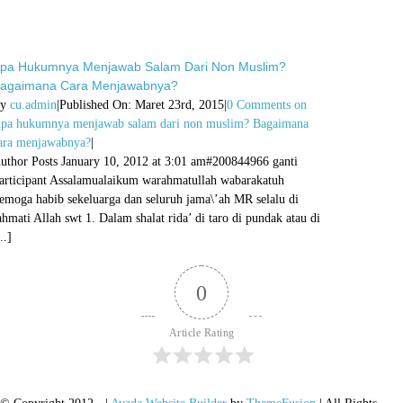
pa Hukumnya Menjawab Salam Dari Non Muslim?
agaimana Cara Menjawabnya?
By
cu.admin
|
Published On: Maret 23rd, 2015
|
0 Comments
on
pa hukumnya menjawab salam dari non muslim? Bagaimana
ara menjawabnya?
|
uthor Posts January 10, 2012 at 3:01 am#200844966 ganti
articipant Assalamualaikum warahmatullah wabarakatuh
emoga habib sekeluarga dan seluruh jama\’ah MR selalu di
ahmati Allah swt 1. Dalam shalat rida’ di taro di pundak atau di
..]
0
Article Rating