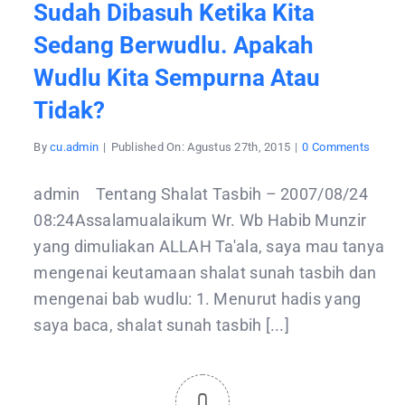
Sudah Dibasuh Ketika Kita
Sedang Berwudlu. Apakah
Wudlu Kita Sempurna Atau
Tidak?
on
By
cu.admin
|
Published On: Agustus 27th, 2015
|
0 Comments
Apa
hukum
jika
admin Tentang Shalat Tasbih – 2007/08/24
bekas
air
08:24Assalamualaikum Wr. Wb Habib Munzir
wudlu
tercip
yang dimuliakan ALLAH Ta'ala, saya mau tanya
ke
bagian
mengenai keutamaan shalat sunah tasbih dan
anggo
wudlu
mengenai bab wudlu: 1. Menurut hadis yang
yang
saya baca, shalat sunah tasbih [...]
sudah
dibas
ketika
kita
sedan
berwud
0
Apaka