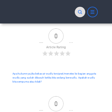
Skip
to
content
0
Article Rating
Apa hukumnya jika bekas air wudlu terciprat/menetes ke bagian anggota
wudlu yang sudah dibasuh ketika kita sedang berwudlu. Apakah wudlu
kita sempurna atau tidak?
0