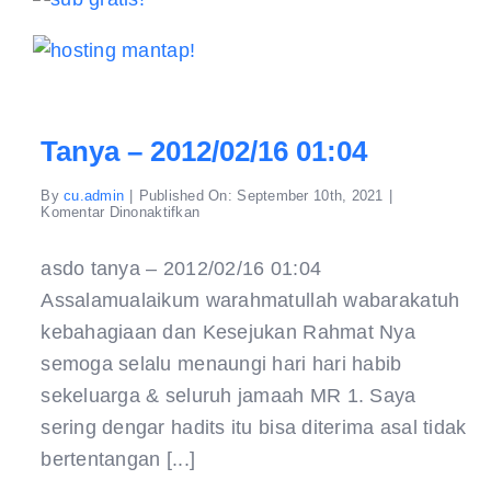
Tanya – 2012/02/16 01:04
By
cu.admin
|
Published On: September 10th, 2021
|
pada
Komentar Dinonaktifkan
tanya
–
2012/02/16
asdo tanya – 2012/02/16 01:04
01:04
Assalamualaikum warahmatullah wabarakatuh
kebahagiaan dan Kesejukan Rahmat Nya
semoga selalu menaungi hari hari habib
sekeluarga & seluruh jamaah MR 1. Saya
sering dengar hadits itu bisa diterima asal tidak
bertentangan [...]