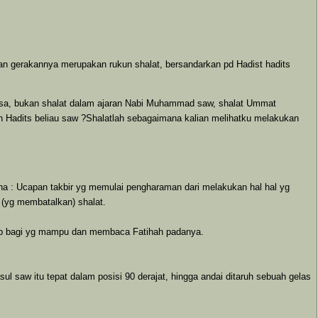
kan gerakannya merupakan rukun shalat, bersandarkan pd Hadist hadits
bahasa, bukan shalat dalam ajaran Nabi Muhammad saw, shalat Ummat
n Hadits beliau saw ?Shalatlah sebagaimana kalian melihatku melakukan
akna : Ucapan takbir yg memulai pengharaman dari melakukan hal hal yg
t (yg membatalkan) shalat.
ajib bagi yg mampu dan membaca Fatihah padanya.
saw itu tepat dalam posisi 90 derajat, hingga andai ditaruh sebuah gelas