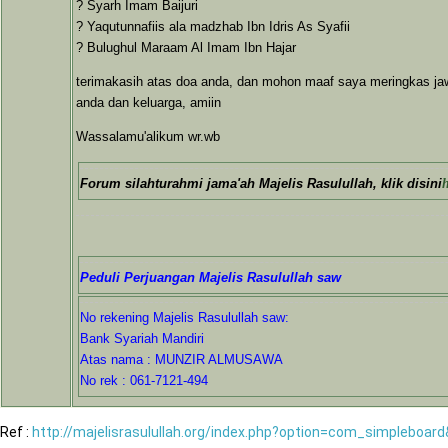
? Syarh Imam Baijuri
? Yaqutunnafiis ala madzhab Ibn Idris As Syafii
? Bulughul Maraam Al Imam Ibn Hajar
terimakasih atas doa anda, dan mohon maaf saya meringkas j
anda dan keluarga, amiin
Wassalamu'alikum wr.wb
Forum silahturahmi jama'ah Majelis Rasulullah, klik disini
Peduli Perjuangan Majelis Rasulullah saw
No rekening Majelis Rasulullah saw:
Bank Syariah Mandiri
Atas nama : MUNZIR ALMUSAWA
No rek : 061-7121-494
Ref :
http://majelisrasulullah.org/index.php?option=com_simpleboa