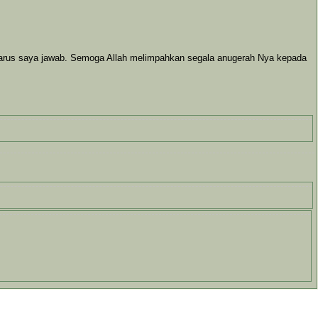
arus saya jawab. Semoga Allah melimpahkan segala anugerah Nya kepada