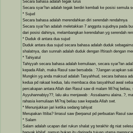
Secara bahasa adalah tegak lurus
Secara syar?an adalah tegak berdiri kembali ke posisi semula 
* Sujud
Secara bahasa adalah merendahkan diri serendah rendahnya
Secara syar?an adalah meletakkan 7 anggota sujudnya pada bumi
dari posisi dahinya, melambangkan kerendahan yg serendah re
* Duduk di antara dua sujud
Duduk antara dua sujud secara bahasa adalah duduk sebagaimana
shalatnya, dan sunnah adalah duduk dengan Iftirash dengan me
* Tahiyatul
Tahiyyah secara bahasa adalah kemuliaan, secara syar?an a
kepada Allah, maka Rasul saw bersabda : ?Jangan ucapkan salam 
Mungkin yg anda maksud adalah Tasyahhud, secara bahasa adal
kedua pd rakaat kedua, lalu membaca doa tasyahhud awal sebag
percakapan antara Allah dan Rasul saw di malam Mi?raj beliau
Ayyuhannabiyy??, lalu aku menjawab : Assalaamu alaina..?, mak
rahasia kemuliaan Mi?raj beliau saw kepada Allah swt.
* Menunjukkan jari ketika sedang tahiyat
Merupakan Ittiba? lirrasul saw (berpanut pd perbuatan Rasul sa
* Salam
Salam adalah ucapan dari rukun shalat yg terakhir dg niat sel
banyak khilaf, namun bukan itu daripada tujuan utama mengucapk