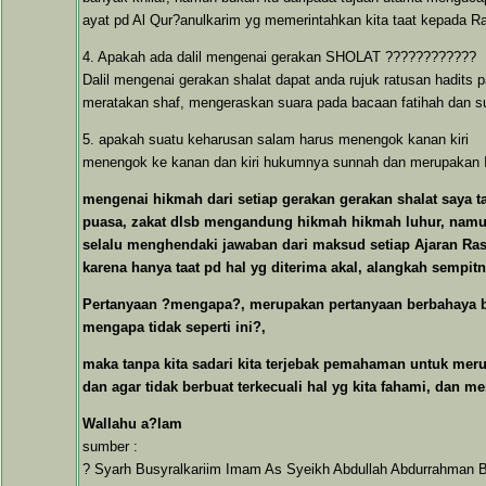
ayat pd Al Qur?anulkarim yg memerintahkan kita taat kepada Ra
4. Apakah ada dalil mengenai gerakan SHOLAT ????????????
Dalil mengenai gerakan shalat dapat anda rujuk ratusan hadits 
meratakan shaf, mengeraskan suara pada bacaan fatihah dan sura
5. apakah suatu keharusan salam harus menengok kanan kiri
menengok ke kanan dan kiri hukumnya sunnah dan merupakan Itt
mengenai hikmah dari setiap gerakan gerakan shalat saya t
puasa, zakat dlsb mengandung hikmah hikmah luhur, namun
selalu menghendaki jawaban dari maksud setiap Ajaran Ras
karena hanya taat pd hal yg diterima akal, alangkah sempi
Pertanyaan ?mengapa?, merupakan pertanyaan berbahaya bil
mengapa tidak seperti ini?,
maka tanpa kita sadari kita terjebak pemahaman untuk merub
dan agar tidak berbuat terkecuali hal yg kita fahami, dan 
Wallahu a?lam
sumber :
? Syarh Busyralkariim Imam As Syeikh Abdullah Abdurrahman 