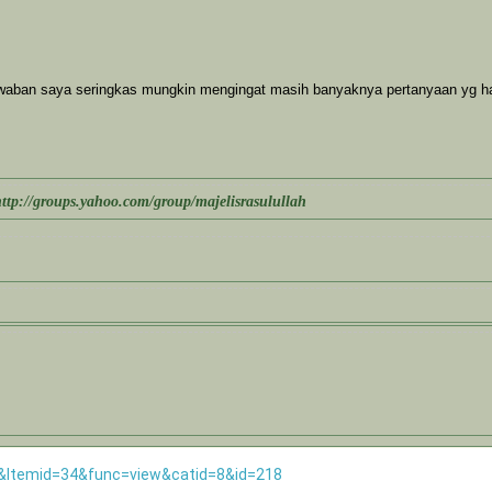
awaban saya seringkas mungkin mengingat masih banyaknya pertanyaan yg h
http://groups.yahoo.com/group/majelisrasulullah
rd&Itemid=34&func=view&catid=8&id=218