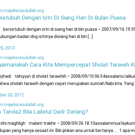
m.majelisrasulullah.org
setubuh Dengan Istri Di Siang Hari Di Bulan Puasa
t bersetubuh dengan istri di siang hari di bln puasa – 2007/09/16 19
ubungan badan dng istrinya disiang hari di bln [...]
 25, 2013
m.majelisrasulullah.org
aimanakah Cara Kita Mempercepat Sholat Tarawih K
yhadi tahiyyat di sholat tarawhih – 2008/09/10 06:54assalamu'aliku
bahwa sholah tarawih dengan cepat merupakan sunnah Nabi kita. Yang [.
ber 20, 2012
m.majelisrasulullah.org
 Tanda2 Bila Lailatul Qadr Datang?
tihi maghligh malam trakhir – 2008/09/26 18:10assalammua'laykum s
dupan yang hanya sesaat ini. Bib ijinkan ana untuk bertanya…… 1.apa ma