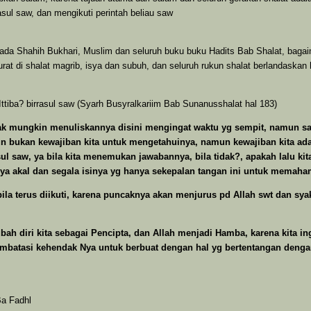
sul saw, dan mengikuti perintah beliau saw
pada Shahih Bukhari, Muslim dan seluruh buku buku Hadits Bab Shalat, bagaima
t di shalat magrib, isya dan subuh, dan seluruh rukun shalat berlandaskan 
iba? birrasul saw (Syarh Busyralkariim Bab Sunanusshalat hal 183)
ak mungkin menuliskannya disini mengingat waktu yg sempit, namun satu 
 bukan kewajiban kita untuk mengetahuinya, namun kewajiban kita adal
ul saw, ya bila kita menemukan jawabannya, bila tidak?, apakah lalu 
tnya akal dan segala isinya yg hanya sekepalan tangan ini untuk memaha
a terus diikuti, karena puncaknya akan menjurus pd Allah swt dan sya
ah diri kita sebagai Pencipta, dan Allah menjadi Hamba, karena kita ing
membatasi kehendak Nya untuk berbuat dengan hal yg bertentangan dengan
Ba Fadhl