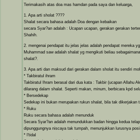
Terimakasih atas doa mas hamdan pada saya dan keluarga,
1. Apa arti sholat ????
Shalat secara bahasa adalah Doa dengan kebaikan
secara Syar?an adalah : Ucapan ucapan, gerakan gerakan terten
Shahih.
2. mengenai pendapat itu jelas jelas adalah pendapat mereka y
Muhammad saw adalah shalat yg mengikuti beliau sebagaimana h
shalat?.
3. Apa arti dan maksud dari gerakan dalam sholat itu sendiri mo
* Takbiratul ihram
Takbiratul Ihram berasal dari dua kata : Takbir (ucapan Allahu
dilarang dalam shalat. Seperti makan, minum, berbicara kpd sel
* Bersedekap
Sedekap ini bukan merupakan rukun shalat, bila tak dikerjaka
* Ruku
Ruku secara bahasa adalah menunduk
Secara Syar?an adalah menundukkan badan hingga kedua telapak
dipunggungnya niscaya tak tumpah, menunjukkan lurusnya posis
* I'tidal