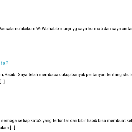
:39assalamu'alaikum Wr.Wb habib munjir yg saya hormati dan saya cin
ita?
m, Habib. Saya telah membaca cukup banyak pertanyan tentang shola
..]
emoga setiap kata2 yang terlontar dari bibir habib bisa membuat k
lam [...]