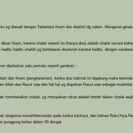
tu yg diawali dengan Takbiratul ihram dan diakhiri dg salam. Mengenai gera
g diluar Islam, karena shalat seperti itu (hanya doa) adalah shalat secara 
adits hadits shahih yg bertebaran diseluruh kutubul hadits, dengan sandara
hon dijelaskan satu persatu seperti gerakan :
 Akbar) dan Ihram (pengharaman), ketika dua kalimat ini digabung maka berm
ain Allah dan Rasul saw dan hal hal yg diajarkan Rasul saw sebagai mubthila
n tak membatalkan shalat, yg merupakan rukun adalah berdiri dalam shalat w
 tanganna meraih/bersandar pada kedua lututnya, dan bahwa Ruku?nya Rasul 
i punggung beliau dalam 90 derajat