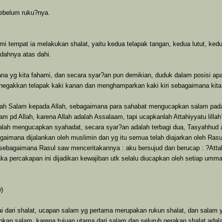
sebelum ruku?nya.
 tempat ia melakukan shalat, yaitu kedua telapak tangan, kedua lutut, ked
ndahnya atas dahi.
 yg kita fahami, dan secara syar?an pun demikian, duduk dalam posisi apap
negakkan telapak kaki kanan dan menghamparkan kaki kiri sebagaimana kita 
dalah Salam kepada Allah, sebagaimana para sahabat mengucapkan salam p
pd Allah, karena Allah adalah Assalaam, tapi ucapkanlah Attahiyyatu lillah?
ah mengucapkan syahadat, secara syar?an adalah terbagi dua, Tasyahhud a
aimana dijalankan oleh muslimin dan yg itu semua telah diajarkan oleh Rasu
, sebagaimana Rasul saw menceritakannya : aku bersujud dan berucap : ?Att
a percakapan ini dijadikan kewajiban utk selalu diucapkan oleh setiap umma
w)
esai dari shalat, ucapan salam yg pertama merupakan rukun shalat, dan sal
an salam, karena tujuan utama dari salam dan seluruh gerakan shalat adalah