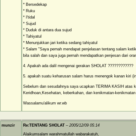
* Bersedekap
* Ruku
* I'tidal
* Sujud
* Duduk di antara dua sujud
* Tahiyatul
* Menunjukkan jari ketika sedang tahiyatul
* Salam "Saya pernah mendapat penjelasan tentang salam keti
bila salah dan saya juga pernah mendapatkan penjesan dari ora
4. Apakah ada dalil mengenai gerakan SHOLAT ????????????
5. apakah suatu keharusan salam harus menengok kanan kiri (i
Sebelum dan sesudahnya saya ucapkan TERIMA KASIH atas ke
Keridhoan,Kesehatan, keberkahan, dan kenikmatan-kenikmatan 
Wassalamu'alikum wr.wb
munzir
Re:TENTANG SHOLAT
–
2005/12/09 05:14
Alaikumsalam warahmatullah wabarakatuh,