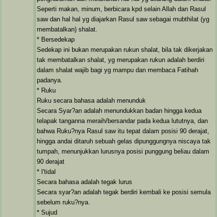
Seperti makan, minum, berbicara kpd selain Allah dan Rasul
saw dan hal hal yg diajarkan Rasul saw sebagai mubthilat (yg
membatalkan) shalat.
* Bersedekap
Sedekap ini bukan merupakan rukun shalat, bila tak dikerjakan
tak membatalkan shalat, yg merupakan rukun adalah berdiri
dalam shalat wajib bagi yg mampu dan membaca Fatihah
padanya.
* Ruku
Ruku secara bahasa adalah menunduk
Secara Syar?an adalah menundukkan badan hingga kedua
telapak tanganna meraih/bersandar pada kedua lututnya, dan
bahwa Ruku?nya Rasul saw itu tepat dalam posisi 90 derajat,
hingga andai ditaruh sebuah gelas dipunggungnya niscaya tak
tumpah, menunjukkan lurusnya posisi punggung beliau dalam
90 derajat
* I'tidal
Secara bahasa adalah tegak lurus
Secara syar?an adalah tegak berdiri kembali ke posisi semula
sebelum ruku?nya.
* Sujud