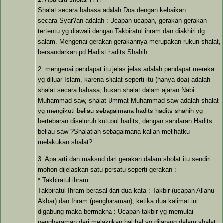
Shalat secara bahasa adalah Doa dengan kebaikan
secara Syar?an adalah : Ucapan ucapan, gerakan gerakan
tertentu yg diawali dengan Takbiratul ihram dan diakhiri dg
salam. Mengenai gerakan gerakannya merupakan rukun shalat,
bersandarkan pd Hadist hadits Shahih.
2. mengenai pendapat itu jelas jelas adalah pendapat mereka
yg diluar Islam, karena shalat seperti itu (hanya doa) adalah
shalat secara bahasa, bukan shalat dalam ajaran Nabi
Muhammad saw, shalat Ummat Muhammad saw adalah shalat
yg mengikuti beliau sebagaimana hadits hadits shahih yg
bertebaran diseluruh kutubul hadits, dengan sandaran Hadits
beliau saw ?Shalatlah sebagaimana kalian melihatku
melakukan shalat?.
3. Apa arti dan maksud dari gerakan dalam sholat itu sendiri
mohon dijelaskan satu persatu seperti gerakan :
* Takbiratul ihram
Takbiratul Ihram berasal dari dua kata : Takbir (ucapan Allahu
Akbar) dan Ihram (pengharaman), ketika dua kalimat ini
digabung maka bermakna : Ucapan takbir yg memulai
pengharaman dari melakukan hal hal yg dilarang dalam shalat.