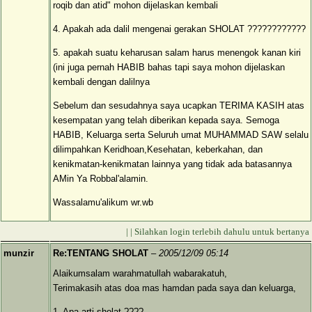
roqib dan atid" mohon dijelaskan kembali
4. Apakah ada dalil mengenai gerakan SHOLAT ????????????
5. apakah suatu keharusan salam harus menengok kanan kiri
(ini juga pernah HABIB bahas tapi saya mohon dijelaskan
kembali dengan dalilnya
Sebelum dan sesudahnya saya ucapkan TERIMA KASIH atas
kesempatan yang telah diberikan kepada saya. Semoga
HABIB, Keluarga serta Seluruh umat MUHAMMAD SAW selalu
dilimpahkan Keridhoan,Kesehatan, keberkahan, dan
kenikmatan-kenikmatan lainnya yang tidak ada batasannya
AMin Ya Robbal'alamin.
Wassalamu'alikum wr.wb
| | Silahkan login terlebih dahulu untuk bertanya
munzir
Re:TENTANG SHOLAT
–
2005/12/09 05:14
Alaikumsalam warahmatullah wabarakatuh,
Terimakasih atas doa mas hamdan pada saya dan keluarga,
1. Apa arti sholat ????