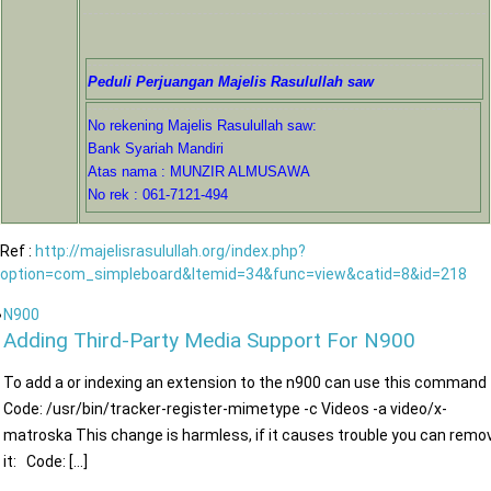
Peduli Perjuangan Majelis Rasulullah saw
No rekening Majelis Rasulullah saw:
Bank Syariah Mandiri
Atas nama : MUNZIR ALMUSAWA
No rek : 061-7121-494
Ref :
http://majelisrasulullah.org/index.php?
option=com_simpleboard&Itemid=34&func=view&catid=8&id=218
N900
Adding Third-Party Media Support For N900
To add a or indexing an extension to the n900 can use this comman
Code: /usr/bin/tracker-register-mimetype -c Videos -a video/x-
matroska This change is harmless, if it causes trouble you can remo
it: Code: [...]