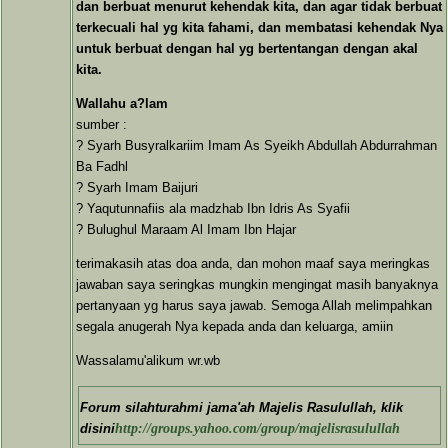
dan berbuat menurut kehendak kita, dan agar tidak berbuat
terkecuali hal yg kita fahami, dan membatasi kehendak Nya
untuk berbuat dengan hal yg bertentangan dengan akal
kita.
Wallahu a?lam
sumber :
? Syarh Busyralkariim Imam As Syeikh Abdullah Abdurrahman
Ba Fadhl
? Syarh Imam Baijuri
? Yaqutunnafiis ala madzhab Ibn Idris As Syafii
? Bulughul Maraam Al Imam Ibn Hajar
terimakasih atas doa anda, dan mohon maaf saya meringkas
jawaban saya seringkas mungkin mengingat masih banyaknya
pertanyaan yg harus saya jawab. Semoga Allah melimpahkan
segala anugerah Nya kepada anda dan keluarga, amiin
Wassalamu'alikum wr.wb
Forum silahturahmi jama'ah Majelis Rasulullah, klik
disini
http://groups.yahoo.com/group/majelisrasulullah