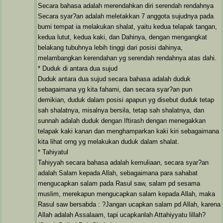
Secara bahasa adalah merendahkan diri serendah rendahnya
Secara syar?an adalah meletakkan 7 anggota sujudnya pada
bumi tempat ia melakukan shalat, yaitu kedua telapak tangan,
kedua lutut, kedua kaki, dan Dahinya, dengan mengangkat
belakang tubuhnya lebih tinggi dari posisi dahinya,
melambangkan kerendahan yg serendah rendahnya atas dahi.
* Duduk di antara dua sujud
Duduk antara dua sujud secara bahasa adalah duduk
sebagaimana yg kita fahami, dan secara syar?an pun
demikian, duduk dalam posisi apapun yg disebut duduk tetap
sah shalatnya, misalnya bersila, tetap sah shalatnya, dan
sunnah adalah duduk dengan Iftirash dengan menegakkan
telapak kaki kanan dan menghamparkan kaki kiri sebagaimana
kita lihat orng yg melakukan duduk dalam shalat.
* Tahiyatul
Tahiyyah secara bahasa adalah kemuliaan, secara syar?an
adalah Salam kepada Allah, sebagaimana para sahabat
mengucapkan salam pada Rasul saw, salam pd sesama
muslim, merekapun mengucapkan salam kepada Allah, maka
Rasul saw bersabda : ?Jangan ucapkan salam pd Allah, karena
Allah adalah Assalaam, tapi ucapkanlah Attahiyyatu lillah?