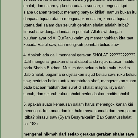
shalat, dan salam yg kedua adalah sunnah, mengenai kpd
siapa ucapan tersebut memang banyak khilaf, namun bukan itu
daripada tujuan utama mengucapkan salam, karena tujuan
utama dari salam dan seluruh gerakan shalat adalah Ittiba?
lirrasul saw dengan landasan perintah Allah swt dengan
puluhan ayat pd Al Qur?anulkarim yg memerintahkan kita taat
kepada Rasul saw, dan mengikuti perintah beliau saw
4. Apakah ada dalil mengenai gerakan SHOLAT ????????????
Dalil mengenai gerakan shalat dapat anda rujuk ratusan hadits
pada Shahih Bukhari, Muslim dan seluruh buku buku Hadits
Bab Shalat, bagaimana dijelaskan sujud beliau saw, ruku beliau
saw, perintah beliau untuk meratakan shaf, mengeraskan suara
pada bacaan fatihah dan surat di shalat magrib, isya dan
subuh, dan seluruh rukun shalat berlandaskan hadits shahih.
5. apakah suatu keharusan salam harus menengok kanan kiri
menengok ke kanan dan kiri hukumnya sunnah dan merupakan
Ittiba? birrasul saw (Syarh Busyralkariim Bab Sunanusshalat
hal 183)
mengenai hikmah dari setiap gerakan gerakan shalat saya