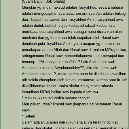
(Syarh Baijuri Bab Shalat)
Mungkin yg anda maksud adalah Tasyahhud, secara bahasa
adalah mengucapkan syahadat, secara syar?an adalah terbagi
dua, Tasyahhud awwal dan Tasyahhud Akhir, tasyahhud awal
adalah duduk setelah sujud kedua pd rakaat kedua, lalu
membaca doa tasyahhud awal sebagaimana dijalankan oleh
muslimin dan yg itu semua telah diajarkan oleh Rasul saw,
demikian pula Tsyahhud Akhir, yaitu ucapan yg merupakan
percakapan antara Allah dan Rasul saw di malam Mi?raj beliau,
sebagaimana Rasul saw menceritakannya : aku bersujud dan
berucap : ?Attahiyyatulmuba?dst.? Lalu Allah menjawab
Assalaamu alaikua Ayyuhannabiyy??, lalu aku menjawab :
Assalaamu alaina..?, maka percakapan ini dijadikan kewajiban
utk selalu diucapkan oleh setiap ummatnya, karena saat itu lah
diwajibkannya shalat, maka shalat menyimpan rahasia
kemuliaan Mi?raj beliau saw kepada Allah swt.
* Menunjukkan jari ketika sedang tahiyat
Merupakan Ittiba? lirrasul saw (berpanut pd perbuatan Rasul
saw)
* Salam
Salam adalah ucapan dari rukun shalat yg terakhir dg niat
selesai dari shalat, ucapan salam yg pertama merupakan rukun