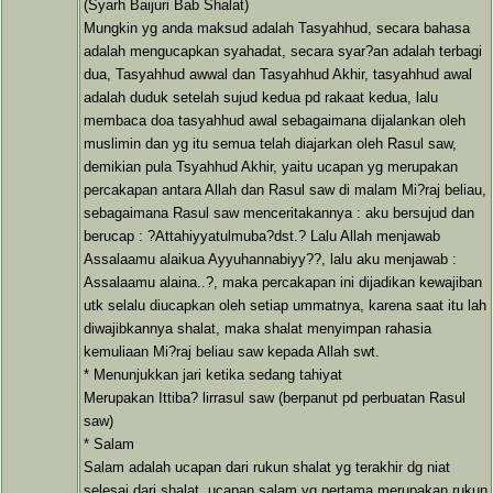
(Syarh Baijuri Bab Shalat)
Mungkin yg anda maksud adalah Tasyahhud, secara bahasa
adalah mengucapkan syahadat, secara syar?an adalah terbagi
dua, Tasyahhud awwal dan Tasyahhud Akhir, tasyahhud awal
adalah duduk setelah sujud kedua pd rakaat kedua, lalu
membaca doa tasyahhud awal sebagaimana dijalankan oleh
muslimin dan yg itu semua telah diajarkan oleh Rasul saw,
demikian pula Tsyahhud Akhir, yaitu ucapan yg merupakan
percakapan antara Allah dan Rasul saw di malam Mi?raj beliau,
sebagaimana Rasul saw menceritakannya : aku bersujud dan
berucap : ?Attahiyyatulmuba?dst.? Lalu Allah menjawab
Assalaamu alaikua Ayyuhannabiyy??, lalu aku menjawab :
Assalaamu alaina..?, maka percakapan ini dijadikan kewajiban
utk selalu diucapkan oleh setiap ummatnya, karena saat itu lah
diwajibkannya shalat, maka shalat menyimpan rahasia
kemuliaan Mi?raj beliau saw kepada Allah swt.
* Menunjukkan jari ketika sedang tahiyat
Merupakan Ittiba? lirrasul saw (berpanut pd perbuatan Rasul
saw)
* Salam
Salam adalah ucapan dari rukun shalat yg terakhir dg niat
selesai dari shalat, ucapan salam yg pertama merupakan rukun