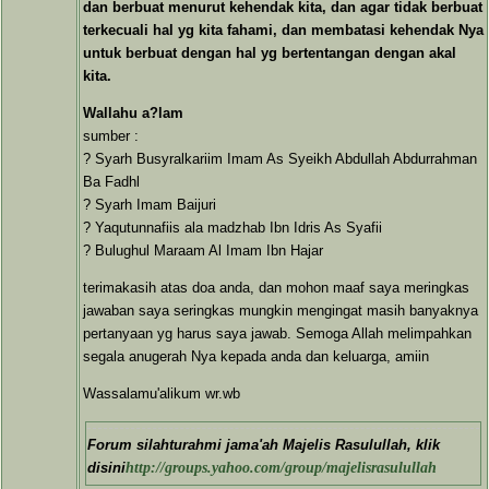
dan berbuat menurut kehendak kita, dan agar tidak berbuat
terkecuali hal yg kita fahami, dan membatasi kehendak Nya
untuk berbuat dengan hal yg bertentangan dengan akal
kita.
Wallahu a?lam
sumber :
? Syarh Busyralkariim Imam As Syeikh Abdullah Abdurrahman
Ba Fadhl
? Syarh Imam Baijuri
? Yaqutunnafiis ala madzhab Ibn Idris As Syafii
? Bulughul Maraam Al Imam Ibn Hajar
terimakasih atas doa anda, dan mohon maaf saya meringkas
jawaban saya seringkas mungkin mengingat masih banyaknya
pertanyaan yg harus saya jawab. Semoga Allah melimpahkan
segala anugerah Nya kepada anda dan keluarga, amiin
Wassalamu'alikum wr.wb
Forum silahturahmi jama'ah Majelis Rasulullah, klik
disini
http://groups.yahoo.com/group/majelisrasulullah