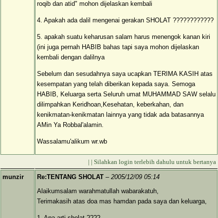
roqib dan atid" mohon dijelaskan kembali
4. Apakah ada dalil mengenai gerakan SHOLAT ????????????
5. apakah suatu keharusan salam harus menengok kanan kiri
(ini juga pernah HABIB bahas tapi saya mohon dijelaskan
kembali dengan dalilnya
Sebelum dan sesudahnya saya ucapkan TERIMA KASIH atas
kesempatan yang telah diberikan kepada saya. Semoga
HABIB, Keluarga serta Seluruh umat MUHAMMAD SAW selalu
dilimpahkan Keridhoan,Kesehatan, keberkahan, dan
kenikmatan-kenikmatan lainnya yang tidak ada batasannya
AMin Ya Robbal'alamin.
Wassalamu'alikum wr.wb
| | Silahkan login terlebih dahulu untuk bertanya
munzir
Re:TENTANG SHOLAT
–
2005/12/09 05:14
Alaikumsalam warahmatullah wabarakatuh,
Terimakasih atas doa mas hamdan pada saya dan keluarga,
1. Apa arti sholat ????