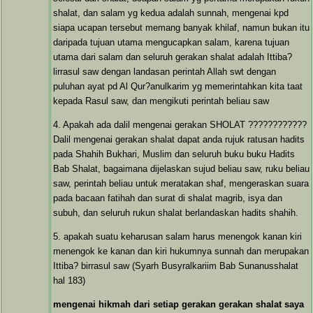
shalat, dan salam yg kedua adalah sunnah, mengenai kpd
siapa ucapan tersebut memang banyak khilaf, namun bukan itu
daripada tujuan utama mengucapkan salam, karena tujuan
utama dari salam dan seluruh gerakan shalat adalah Ittiba?
lirrasul saw dengan landasan perintah Allah swt dengan
puluhan ayat pd Al Qur?anulkarim yg memerintahkan kita taat
kepada Rasul saw, dan mengikuti perintah beliau saw
4. Apakah ada dalil mengenai gerakan SHOLAT ????????????
Dalil mengenai gerakan shalat dapat anda rujuk ratusan hadits
pada Shahih Bukhari, Muslim dan seluruh buku buku Hadits
Bab Shalat, bagaimana dijelaskan sujud beliau saw, ruku beliau
saw, perintah beliau untuk meratakan shaf, mengeraskan suara
pada bacaan fatihah dan surat di shalat magrib, isya dan
subuh, dan seluruh rukun shalat berlandaskan hadits shahih.
5. apakah suatu keharusan salam harus menengok kanan kiri
menengok ke kanan dan kiri hukumnya sunnah dan merupakan
Ittiba? birrasul saw (Syarh Busyralkariim Bab Sunanusshalat
hal 183)
mengenai hikmah dari setiap gerakan gerakan shalat saya