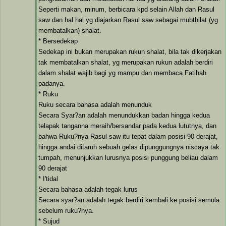
Seperti makan, minum, berbicara kpd selain Allah dan Rasul
saw dan hal hal yg diajarkan Rasul saw sebagai mubthilat (yg
membatalkan) shalat.
* Bersedekap
Sedekap ini bukan merupakan rukun shalat, bila tak dikerjakan
tak membatalkan shalat, yg merupakan rukun adalah berdiri
dalam shalat wajib bagi yg mampu dan membaca Fatihah
padanya.
* Ruku
Ruku secara bahasa adalah menunduk
Secara Syar?an adalah menundukkan badan hingga kedua
telapak tanganna meraih/bersandar pada kedua lututnya, dan
bahwa Ruku?nya Rasul saw itu tepat dalam posisi 90 derajat,
hingga andai ditaruh sebuah gelas dipunggungnya niscaya tak
tumpah, menunjukkan lurusnya posisi punggung beliau dalam
90 derajat
* I'tidal
Secara bahasa adalah tegak lurus
Secara syar?an adalah tegak berdiri kembali ke posisi semula
sebelum ruku?nya.
* Sujud