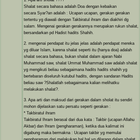
Shalat secara bahasa adalah Doa dengan kebaikan
secara Syar?an adalah : Ucapan ucapan, gerakan gerakan
tertentu yg diawali dengan Takbiratul ihram dan diakhiri dg
salam. Mengenai gerakan gerakannya merupakan rukun shalat,
bersandarkan pd Hadist hadits Shahih.
2. mengenai pendapat itu jelas jelas adalah pendapat mereka
yg diluar Islam, karena shalat seperti itu (hanya doa) adalah
shalat secara bahasa, bukan shalat dalam ajaran Nabi
Muhammad saw, shalat Ummat Muhammad saw adalah shalat
yg mengikuti beliau sebagaimana hadits hadits shahih yg
bertebaran diseluruh kutubul hadits, dengan sandaran Hadits
beliau saw ?Shalatlah sebagaimana kalian melihatku
melakukan shalat?.
3. Apa arti dan maksud dari gerakan dalam sholat itu sendiri
mohon dijelaskan satu persatu seperti gerakan :
* Takbiratul ihram
Takbiratul Ihram berasal dari dua kata : Takbir (ucapan Allahu
Akbar) dan Ihram (pengharaman), ketika dua kalimat ini
digabung maka bermakna : Ucapan takbir yg memulai
pengharaman dari melakukan hal hal yg dilarang dalam shalat.