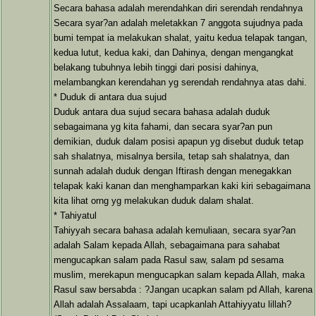
Secara bahasa adalah merendahkan diri serendah rendahnya
Secara syar?an adalah meletakkan 7 anggota sujudnya pada
bumi tempat ia melakukan shalat, yaitu kedua telapak tangan,
kedua lutut, kedua kaki, dan Dahinya, dengan mengangkat
belakang tubuhnya lebih tinggi dari posisi dahinya,
melambangkan kerendahan yg serendah rendahnya atas dahi.
* Duduk di antara dua sujud
Duduk antara dua sujud secara bahasa adalah duduk
sebagaimana yg kita fahami, dan secara syar?an pun
demikian, duduk dalam posisi apapun yg disebut duduk tetap
sah shalatnya, misalnya bersila, tetap sah shalatnya, dan
sunnah adalah duduk dengan Iftirash dengan menegakkan
telapak kaki kanan dan menghamparkan kaki kiri sebagaimana
kita lihat orng yg melakukan duduk dalam shalat.
* Tahiyatul
Tahiyyah secara bahasa adalah kemuliaan, secara syar?an
adalah Salam kepada Allah, sebagaimana para sahabat
mengucapkan salam pada Rasul saw, salam pd sesama
muslim, merekapun mengucapkan salam kepada Allah, maka
Rasul saw bersabda : ?Jangan ucapkan salam pd Allah, karena
Allah adalah Assalaam, tapi ucapkanlah Attahiyyatu lillah?