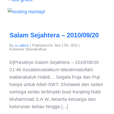
Salam Sejahtera – 2010/09/20
By
cu.admin
|
Published On: Mei 17th, 2021
|
pada
Komentar Dinonaktifkan
Salam
Sejahtera
–
DjPrasetiyo Salam Sejahtera – 2010/09/20
2010/09/20
21:46 Assalamualaikum Warahmatullahi
wabarakatuh Habib… Segala Puja dan Puji
hanya untuk Allah SWT, Sholawat dan salam
semoga selalu terlimpah buat Kanjeng Nabi
Muhammad S.A.W, beserta keluarga dan
keturunan beliau hingga [...]