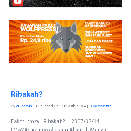
Ribakah?
on
By
cu.admin
|
Published On: Juli 20th, 2014
|
0 Comments
Ribakah?
Fakhrurrozy Ribakah? – 2007/03/14
02:52Assalamu'alaikum Al habib Munzir,