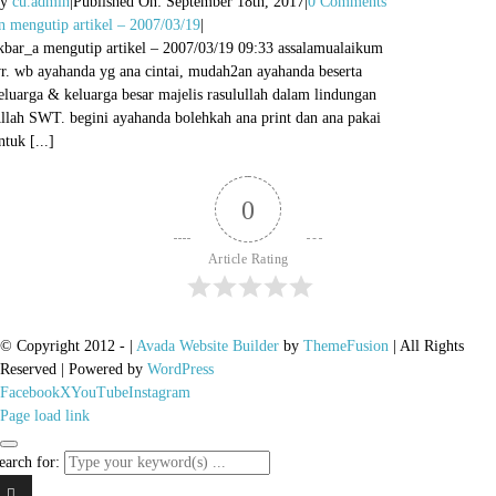
By
cu.admin
|
Published On: September 18th, 2017
|
0 Comments
n mengutip artikel – 2007/03/19
|
kbar_a mengutip artikel – 2007/03/19 09:33 assalamualaikum
r. wb ayahanda yg ana cintai, mudah2an ayahanda beserta
eluarga & keluarga besar majelis rasulullah dalam lindungan
llah SWT. begini ayahanda bolehkah ana print dan ana pakai
ntuk [...]
0
Article Rating
© Copyright 2012 -
|
Avada Website Builder
by
ThemeFusion
| All Rights
Reserved | Powered by
WordPress
Facebook
X
YouTube
Instagram
Page load link
earch for: