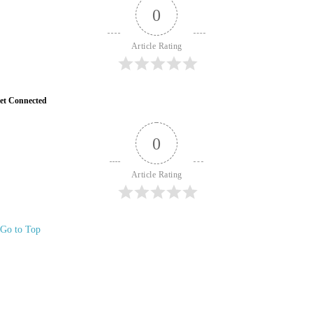
0
Article Rating
et Connected
0
Article Rating
Go to Top