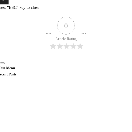
ress “ESC” key to close
0
Article Rating
ain Menu
ecent Posts