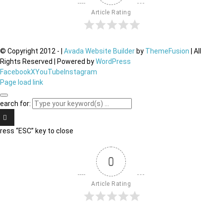
Article Rating
© Copyright 2012 -
|
Avada Website Builder
by
ThemeFusion
| All
Rights Reserved | Powered by
WordPress
Facebook
X
YouTube
Instagram
Page load link
earch for:
ress “ESC” key to close
0
Article Rating