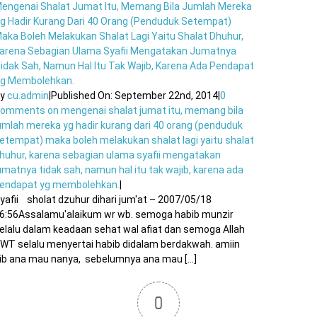
engenai Shalat Jumat Itu, Memang Bila Jumlah Mereka
g Hadir Kurang Dari 40 Orang (penduduk Setempat)
aka Boleh Melakukan Shalat Lagi Yaitu Shalat Dhuhur,
arena Sebagian Ulama Syafii Mengatakan Jumatnya
idak Sah, Namun Hal Itu Tak Wajib, Karena Ada Pendapat
g Membolehkan.
By
cu.admin
|
Published On: September 22nd, 2014
|
0
Comments
on mengenai shalat jumat itu, memang bila
umlah mereka yg hadir kurang dari 40 orang (penduduk
etempat) maka boleh melakukan shalat lagi yaitu shalat
huhur, karena sebagian ulama syafii mengatakan
umatnya tidak sah, namun hal itu tak wajib, karena ada
endapat yg membolehkan.
|
yafii sholat dzuhur dihari jum'at – 2007/05/18
6:56Assalamu'alaikum wr wb. semoga habib munzir
elalu dalam keadaan sehat wal afiat dan semoga Allah
WT selalu menyertai habib didalam berdakwah. amiin
ib ana mau nanya, sebelumnya ana mau [...]
0