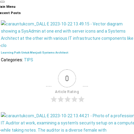
ain Menu
ecent Posts
Learning Path Untuk Menjadi Systems Architect
Categories:
TIPS
0
Article Rating