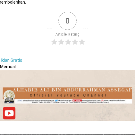
embolehkan.
0
Article Rating
Iklan Gratis
Memuat