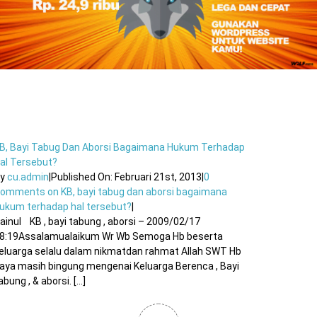
B, Bayi Tabug Dan Aborsi Bagaimana Hukum Terhadap
al Tersebut?
By
cu.admin
|
Published On: Februari 21st, 2013
|
0
Comments
on KB, bayi tabug dan aborsi bagaimana
ukum terhadap hal tersebut?
|
ainul KB , bayi tabung , aborsi – 2009/02/17
8:19Assalamualaikum Wr Wb Semoga Hb beserta
eluarga selalu dalam nikmatdan rahmat Allah SWT Hb
aya masih bingung mengenai Keluarga Berenca , Bayi
abung , & aborsi. [...]