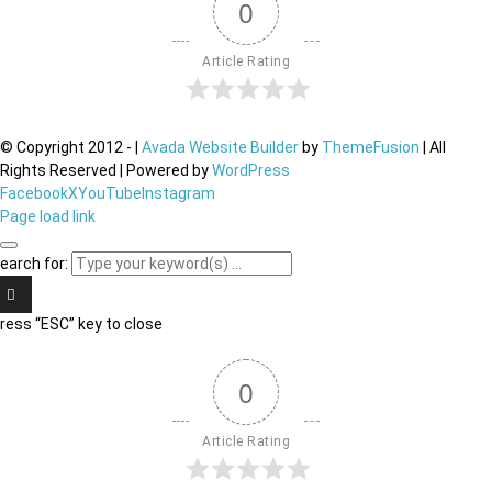
0
Article Rating
© Copyright 2012 -
|
Avada Website Builder
by
ThemeFusion
| All
Rights Reserved | Powered by
WordPress
Facebook
X
YouTube
Instagram
Page load link
earch for:
ress “ESC” key to close
0
Article Rating