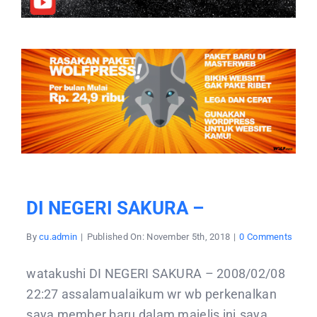
DI NEGERI SAKURA –
on
By
cu.admin
|
Published On: November 5th, 2018
|
0 Comments
DI
NEGE
SAKU
watakushi DI NEGERI SAKURA – 2008/02/08
–
22:27 assalamualaikum wr wb perkenalkan
saya member baru dalam majelis ini.saya