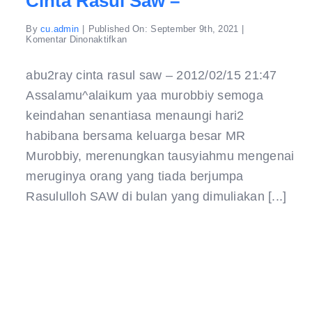
Cinta Rasul Saw –
By
cu.admin
|
Published On: September 9th, 2021
|
pada
Komentar Dinonaktifkan
cinta
rasul
saw
abu2ray cinta rasul saw – 2012/02/15 21:47
–
Assalamu^alaikum yaa murobbiy semoga
keindahan senantiasa menaungi hari2
habibana bersama keluarga besar MR
Murobbiy, merenungkan tausyiahmu mengenai
meruginya orang yang tiada berjumpa
Rasululloh SAW di bulan yang dimuliakan [...]