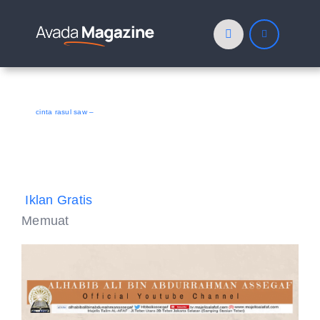
Skip
to
content
cinta rasul saw –
Iklan Gratis
Memuat