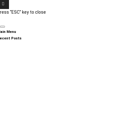
ress “ESC” key to close
ain Menu
ecent Posts