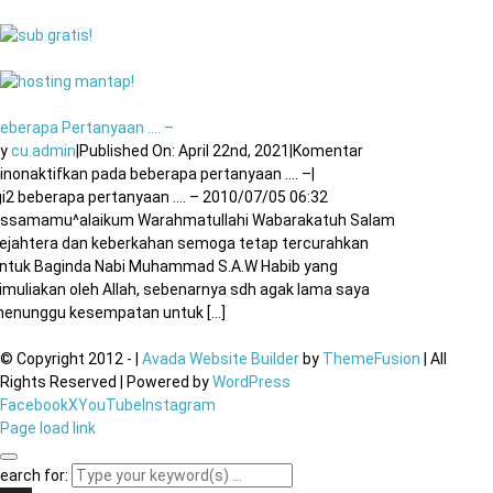
eberapa Pertanyaan …. –
By
cu.admin
|
Published On: April 22nd, 2021
|
Komentar
inonaktifkan
pada beberapa pertanyaan …. –
|
gi2 beberapa pertanyaan …. – 2010/07/05 06:32
ssamamu^alaikum Warahmatullahi Wabarakatuh Salam
ejahtera dan keberkahan semoga tetap tercurahkan
ntuk Baginda Nabi Muhammad S.A.W Habib yang
imuliakan oleh Allah, sebenarnya sdh agak lama saya
enunggu kesempatan untuk [...]
© Copyright 2012 -
|
Avada Website Builder
by
ThemeFusion
| All
Rights Reserved | Powered by
WordPress
Facebook
X
YouTube
Instagram
Page load link
earch for: