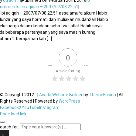
By
cu.admin
|
Published On: Februari 26th, 2018
|
0
Comments
on aqiqah – 2007/07/08 22:51
|
libi aqiqah – 2007/07/08 22:51 assalamu^alaikum Habib
unzir yang saya hormati dan muliakan mudah2an Habib
ekeluarga dalam keadaan sehat wal afiat Habib saya
da beberapa pertanyaan yang saya masih kurang
aham 1. berapa hari kah [...]
0
Article Rating
© Copyright 2012 -
|
Avada Website Builder
by
ThemeFusion
| All
Rights Reserved | Powered by
WordPress
Facebook
X
YouTube
Instagram
Page load link
earch for: