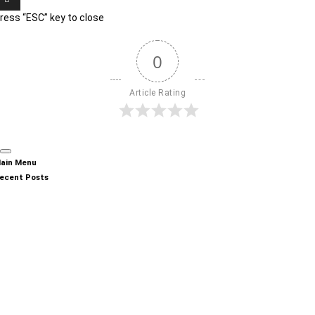
ress “ESC” key to close
0
Article Rating
ain Menu
ecent Posts