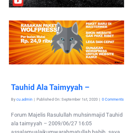
Tauhid Ala Taimyyah –
on
By
cu.admin
|
Published On: September 1st, 2020
|
0 Comments
Tauh
ala
taim
Forum Majelis Rasulullah muhsinmajid Tauhid
–
ala taimyyah – 2009/06/27 16:05
assalamualaikumwarahmatullah habib. saya