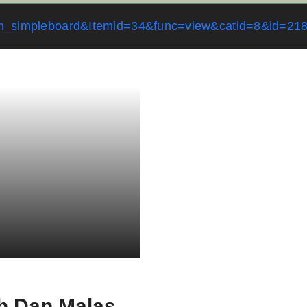
=com_simpleboard&Itemid=34&func=view&catid=8&id=21
h Dan Malas