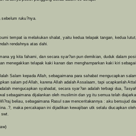
a sebelum ruku?nya.
umi tempat ia melakukan shalat, yaitu kedua telapak tangan, kedua lutu
endah rendahnya atas dahi.
ana yg kita fahami, dan secara syar?an pun demikian, duduk dalam posisi
gan menegakkan telapak kaki kanan dan menghamparkan kaki kiri sebagaim
 adalah Salam kepada Allah, sebagaimana para sahabat mengucapkan sa
an salam pd Allah, karena Allah adalah Assalaam, tapi ucapkanlah Attahiy
alah mengucapkan syahadat, secara syar?an adalah terbagi dua, Tasyah
l sebagaimana dijalankan oleh muslimin dan yg itu semua telah diajarka
Mi?raj beliau, sebagaimana Rasul saw menceritakannya : aku bersujud da
na..?, maka percakapan ini dijadikan kewajiban utk selalu diucapkan oleh
h swt.
saw)