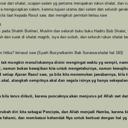
elesai dari shalat, ucapan salam yg pertama merupakan rukun shalat, dan
 mengucapkan salam, karena tujuan utama dari salam dan seluruh gerakan 
ta taat kepada Rasul saw, dan mengikuti perintah beliau saw
?
s pada Shahih Bukhari, Muslim dan seluruh buku buku Hadits Bab Shalat, b
 dan surat di shalat magrib, isya dan subuh, dan seluruh rukun shalat be
i
ttiba? birrasul saw (Syarh Busyralkariim Bab Sunanusshalat hal 183)
 tak mungkin menuliskannya disini mengingat waktu yg sempit, namun
, namun bukan kewajiban kita untuk mengetahuinya, namun kewajiban
 setiap Ajaran Rasul saw, ya bila kita menemukan jawabannya, bila 
a akal, alangkah sempitnya akal dan segala isinya yg hanya sekepal
ila terus diikuti, karena puncaknya akan menjurus pd Allah swt da
ubah diri kita sebagai Pencipta, dan Allah menjadi Hamba, karena kit
kita fahami, dan membatasi kehendak Nya untuk berbuat dengan hal yg 