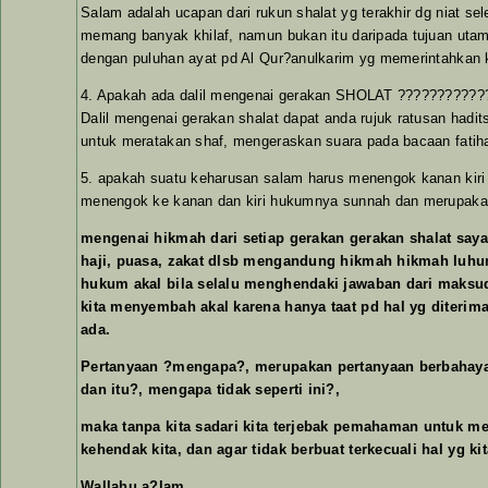
Salam adalah ucapan dari rukun shalat yg terakhir dg niat s
memang banyak khilaf, namun bukan itu daripada tujuan utama
dengan puluhan ayat pd Al Qur?anulkarim yg memerintahkan ki
4. Apakah ada dalil mengenai gerakan SHOLAT ???????????
Dalil mengenai gerakan shalat dapat anda rujuk ratusan hadit
untuk meratakan shaf, mengeraskan suara pada bacaan fatihah
5. apakah suatu keharusan salam harus menengok kanan kir
menengok ke kanan dan kiri hukumnya sunnah dan merupakan I
mengenai hikmah dari setiap gerakan gerakan shalat saya
haji, puasa, zakat dlsb mengandung hikmah hikmah luhur
hukum akal bila selalu menghendaki jawaban dari maksud
kita menyembah akal karena hanya taat pd hal yg diterim
ada.
Pertanyaan ?mengapa?, merupakan pertanyaan berbahaya b
dan itu?, mengapa tidak seperti ini?,
maka tanpa kita sadari kita terjebak pemahaman untuk mer
kehendak kita, dan agar tidak berbuat terkecuali hal yg 
Wallahu a?lam