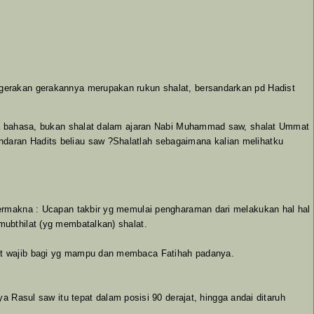
i gerakan gerakannya merupakan rukun shalat, bersandarkan pd Hadist
ecara bahasa, bukan shalat dalam ajaran Nabi Muhammad saw, shalat Ummat
ndaran Hadits beliau saw ?Shalatlah sebagaimana kalian melihatku
 bermakna : Ucapan takbir yg memulai pengharaman dari melakukan hal hal
mubthilat (yg membatalkan) shalat.
alat wajib bagi yg mampu dan membaca Fatihah padanya.
asul saw itu tepat dalam posisi 90 derajat, hingga andai ditaruh