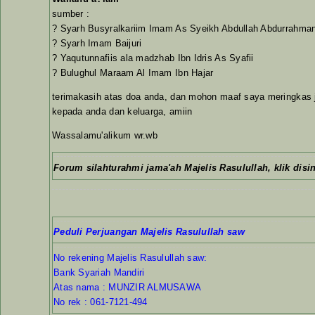
sumber :
? Syarh Busyralkariim Imam As Syeikh Abdullah Abdurrahma
? Syarh Imam Baijuri
? Yaqutunnafiis ala madzhab Ibn Idris As Syafii
? Bulughul Maraam Al Imam Ibn Hajar
terimakasih atas doa anda, dan mohon maaf saya meringkas
kepada anda dan keluarga, amiin
Wassalamu'alikum wr.wb
Forum silahturahmi jama'ah Majelis Rasulullah, klik disin
Peduli Perjuangan Majelis Rasulullah saw
No rekening Majelis Rasulullah saw:
Bank Syariah Mandiri
Atas nama : MUNZIR ALMUSAWA
No rek : 061-7121-494