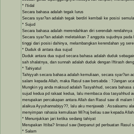
* I'tidal
Secara bahasa adalah tegak lurus
Secara syar?an adalah tegak berdiri kembali ke posisi semul
* Sujud
Secara bahasa adalah merendahkan diri serendah rendahnya
Secara syar?an adalah meletakkan 7 anggota sujudnya pada b
tinggi dari posisi dahinya, melambangkan kerendahan yg ser
* Duduk di antara dua sujud
Duduk antara dua sujud secara bahasa adalah duduk sebagaim
sah shalatnya, dan sunnah adalah duduk dengan Iftirash den
* Tahiyatul
Tahiyyah secara bahasa adalah kemuliaan, secara syar?an
salam kepada Allah, maka Rasul saw bersabda : ?Jangan ucapk
Mungkin yg anda maksud adalah Tasyahhud, secara bahasa ad
sujud kedua pd rakaat kedua, lalu membaca doa tasyahhud awa
merupakan percakapan antara Allah dan Rasul saw di malam 
alaikua Ayyuhannabiyy??, lalu aku menjawab : Assalaamu alai
menyimpan rahasia kemuliaan Mi?raj beliau saw kepada Alla
* Menunjukkan jari ketika sedang tahiyat
Merupakan Ittiba? lirrasul saw (berpanut pd perbuatan Rasul 
* Salam