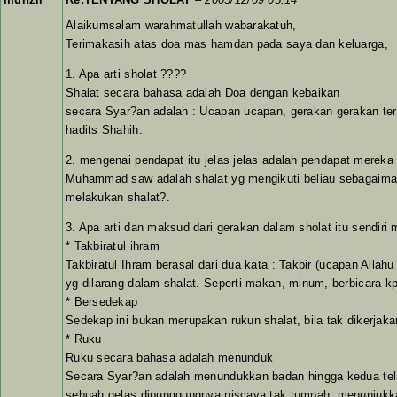
Alaikumsalam warahmatullah wabarakatuh,
Terimakasih atas doa mas hamdan pada saya dan keluarga,
1. Apa arti sholat ????
Shalat secara bahasa adalah Doa dengan kebaikan
secara Syar?an adalah : Ucapan ucapan, gerakan gerakan ter
hadits Shahih.
2. mengenai pendapat itu jelas jelas adalah pendapat mereka
Muhammad saw adalah shalat yg mengikuti beliau sebagaimana
melakukan shalat?.
3. Apa arti dan maksud dari gerakan dalam sholat itu sendiri 
* Takbiratul ihram
Takbiratul Ihram berasal dari dua kata : Takbir (ucapan All
yg dilarang dalam shalat. Seperti makan, minum, berbicara kp
* Bersedekap
Sedekap ini bukan merupakan rukun shalat, bila tak dikerja
* Ruku
Ruku secara bahasa adalah menunduk
Secara Syar?an adalah menundukkan badan hingga kedua telap
sebuah gelas dipunggungnya niscaya tak tumpah, menunjukkan