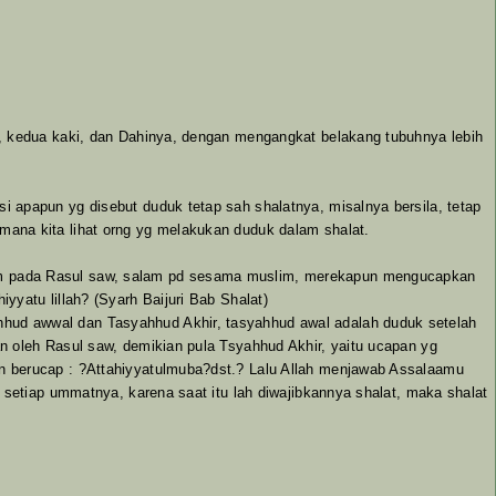
t, kedua kaki, dan Dahinya, dengan mengangkat belakang tubuhnya lebih
 apapun yg disebut duduk tetap sah shalatnya, misalnya bersila, tetap
ana kita lihat orng yg melakukan duduk dalam shalat.
lam pada Rasul saw, salam pd sesama muslim, merekapun mengucapkan
yatu lillah? (Syarh Baijuri Bab Shalat)
hud awwal dan Tasyahhud Akhir, tasyahhud awal adalah duduk setelah
n oleh Rasul saw, demikian pula Tsyahhud Akhir, yaitu ucapan yg
n berucap : ?Attahiyyatulmuba?dst.? Lalu Allah menjawab Assalaamu
 setiap ummatnya, karena saat itu lah diwajibkannya shalat, maka shalat