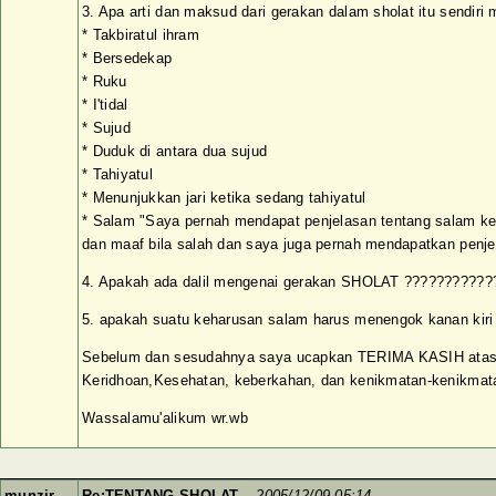
3. Apa arti dan maksud dari gerakan dalam sholat itu sendiri 
* Takbiratul ihram
* Bersedekap
* Ruku
* I'tidal
* Sujud
* Duduk di antara dua sujud
* Tahiyatul
* Menunjukkan jari ketika sedang tahiyatul
* Salam "Saya pernah mendapat penjelasan tentang salam ke
dan maaf bila salah dan saya juga pernah mendapatkan penjes
4. Apakah ada dalil mengenai gerakan SHOLAT ???????????
5. apakah suatu keharusan salam harus menengok kanan kiri 
Sebelum dan sesudahnya saya ucapkan TERIMA KASIH atas 
Keridhoan,Kesehatan, keberkahan, dan kenikmatan-kenikmata
Wassalamu'alikum wr.wb
munzir
Re:TENTANG SHOLAT
–
2005/12/09 05:14