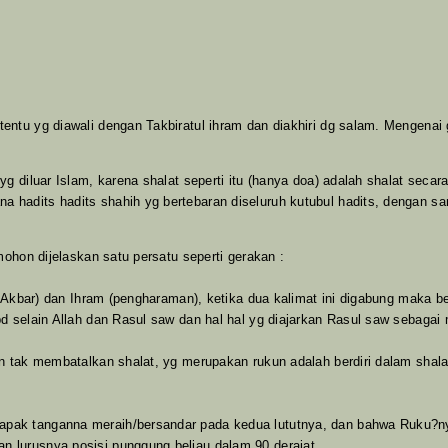
tentu yg diawali dengan Takbiratul ihram dan diakhiri dg salam. Mengena
 yg diluar Islam, karena shalat seperti itu (hanya doa) adalah shalat s
 hadits hadits shahih yg bertebaran diseluruh kutubul hadits, dengan sa
mohon dijelaskan satu persatu seperti gerakan :
ahu Akbar) dan Ihram (pengharaman), ketika dua kalimat ini digabung maka
d selain Allah dan Rasul saw dan hal hal yg diajarkan Rasul saw sebagai 
kan tak membatalkan shalat, yg merupakan rukun adalah berdiri dalam sh
ak tanganna meraih/bersandar pada kedua lututnya, dan bahwa Ruku?nya R
 lurusnya posisi punggung beliau dalam 90 derajat