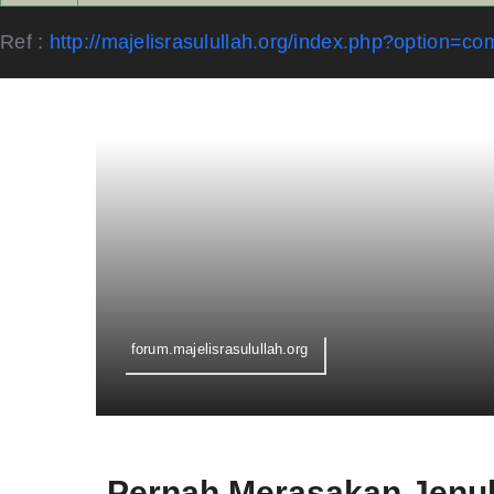
Ref :
http://majelisrasulullah.org/index.php?option
forum.majelisrasulullah.org
Pernah Merasakan Jenu