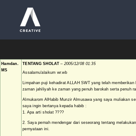
Skip
to
content
Hamdan.
TENTANG SHOLAT
–
2005/12/08 01:35
MS
Assalamu'alaikum wr.wb
Limpahan puji kehadirat ALLAH SWT yang telah memberikan
zaman jahiliyah ke zaman yang penuh barokah serta penuh ra
Almukarom AlHabib Munzir Almusawa yang saya muliakan ser
saya ingin bertanya kepada habib :
1. Apa arti sholat ????
2. Saya pernah mendengar dari seseorang tentang melakuka
pernyataan ini.