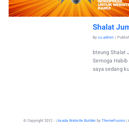
Shalat Ju
By
cu.admin
|
Publis
bteung Shalat 
Semoga Habib s
saya sedang kul
© Copyright 2012 -
|
Avada Website Builder
by
ThemeFusion
| 