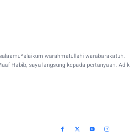
ssalaamu^alaikum warahmatullahi warabarakatuh.
Maaf Habib, saya langsung kepada pertanyaan. Adik
Facebook
X
YouTube
Instagram