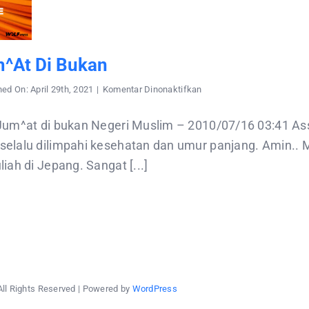
m^at Di Bukan
pada
hed On: April 29th, 2021
|
Komentar Dinonaktifkan
Shalat
Jum^at
di
Jum^at di bukan Negeri Muslim – 2010/07/16 03:41 A
bukan
elalu dilimpahi kesehatan dan umur panjang. Amin.. 
iah di Jepang. Sangat [...]
All Rights Reserved | Powered by
WordPress