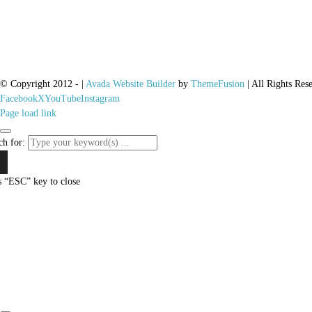
© Copyright 2012 -
|
Avada Website Builder
by
ThemeFusion
| All Rights Res
Facebook
X
YouTube
Instagram
Page load link
ch for:
s “ESC” key to close