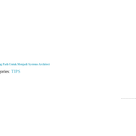
ng Path Untuk Menjadi Systems Architect
gories:
TIPS