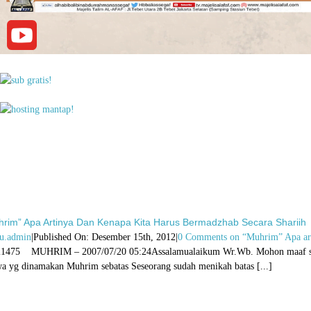
hrim” Apa Artinya Dan Kenapa Kita Harus Bermadzhab Secara Shariih
u.admin
|
Published On: Desember 15th, 2012
|
0 Comments
on “Muhrim” Apa art
1475 MUHRIM – 2007/07/20 05:24Assalamualaikum Wr.Wb. Mohon maaf sebelu
a yg dinamakan Muhrim sebatas Seseorang sudah menikah batas [...]