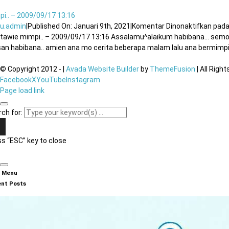
i.. – 2009/09/17 13:16
u.admin
|
Published On: Januari 9th, 2021
|
Komentar Dinonaktifkan
pada
atawie mimpi.. – 2009/09/17 13:16 Assalamu^alaikum habibana… se
an habibana.. amien ana mo cerita beberapa malam lalu ana bermimpi 
© Copyright 2012 -
|
Avada Website Builder
by
ThemeFusion
| All Righ
Facebook
X
YouTube
Instagram
Page load link
ch for:
s “ESC” key to close
n Menu
nt Posts