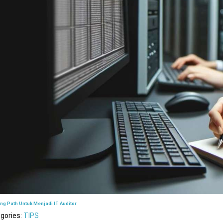
ng Path Untuk Menjadi IT Auditor
gories:
TIPS