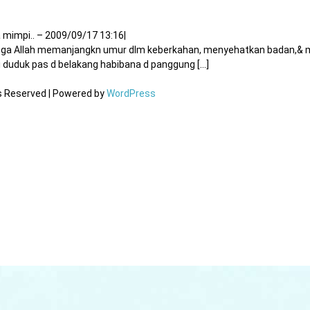
 mimpi.. – 2009/09/17 13:16
|
moga Allah memanjangkn umur dlm keberkahan, menyehatkan badan,
duduk pas d belakang habibana d panggung [...]
ts Reserved | Powered by
WordPress