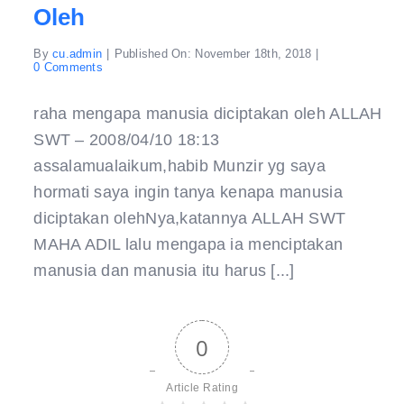
Oleh
By
cu.admin
|
Published On: November 18th, 2018
|
on
0 Comments
mengapa
manusia
diciptakan
raha mengapa manusia diciptakan oleh ALLAH
oleh
SWT – 2008/04/10 18:13
assalamualaikum,habib Munzir yg saya
hormati saya ingin tanya kenapa manusia
diciptakan olehNya,katannya ALLAH SWT
MAHA ADIL lalu mengapa ia menciptakan
manusia dan manusia itu harus [...]
0
Article Rating