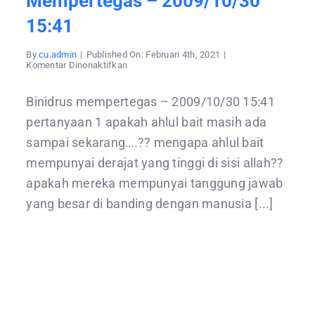
Mempertegas – 2009/10/30
15:41
By
cu.admin
|
Published On: Februari 4th, 2021
|
pada
Komentar Dinonaktifkan
mempertegas
–
2009/10/30
Binidrus mempertegas – 2009/10/30 15:41
15:41
pertanyaan 1 apakah ahlul bait masih ada
sampai sekarang….?? mengapa ahlul bait
mempunyai derajat yang tinggi di sisi allah??
apakah mereka mempunyai tanggung jawab
yang besar di banding dengan manusia [...]