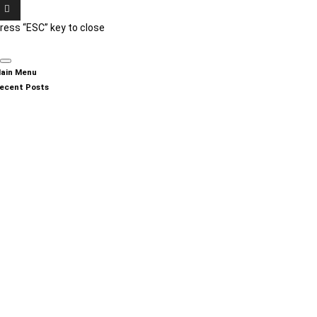
ress “ESC” key to close
ain Menu
ecent Posts