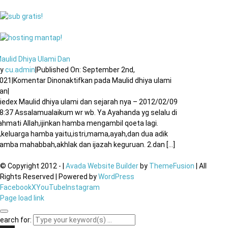
aulid Dhiya Ulami Dan
By
cu.admin
|
Published On: September 2nd,
021
|
Komentar Dinonaktifkan
pada Maulid dhiya ulami
an
|
iedex Maulid dhiya ulami dan sejarah nya – 2012/02/09
8:37 Assalamualaikum wr wb. Ya Ayahanda yg selalu di
ahmati Allah,ijinkan hamba mengambil qoeta lagi.
,keluarga hamba yaitu,istri,mama,ayah,dan dua adik
amba mahabbah,akhlak dan ijazah keguruan. 2.dan [...]
© Copyright 2012 -
|
Avada Website Builder
by
ThemeFusion
| All
Rights Reserved | Powered by
WordPress
Facebook
X
YouTube
Instagram
Page load link
earch for: