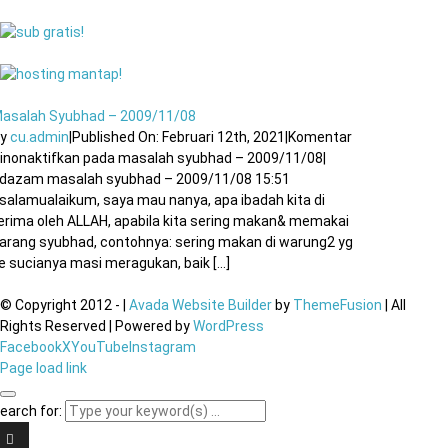
asalah Syubhad – 2009/11/08
By
cu.admin
|
Published On: Februari 12th, 2021
|
Komentar
inonaktifkan
pada masalah syubhad – 2009/11/08
|
dazam masalah syubhad – 2009/11/08 15:51
salamualaikum, saya mau nanya, apa ibadah kita di
erima oleh ALLAH, apabila kita sering makan& memakai
arang syubhad, contohnya: sering makan di warung2 yg
e sucianya masi meragukan, baik [...]
© Copyright 2012 -
|
Avada Website Builder
by
ThemeFusion
| All
Rights Reserved | Powered by
WordPress
Facebook
X
YouTube
Instagram
Page load link
earch for: