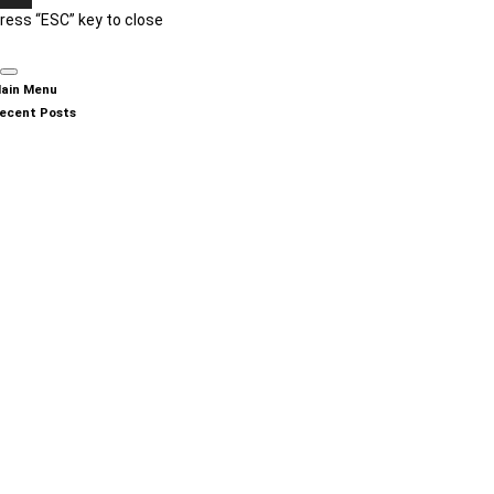
ress “ESC” key to close
ain Menu
ecent Posts