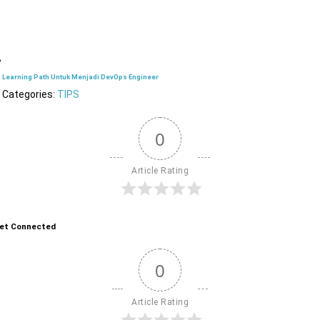
Learning Path Untuk Menjadi DevOps Engineer
Categories:
TIPS
0
Article Rating
et Connected
0
Article Rating