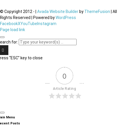
© Copyright 2012 -
|
Avada Website Builder
by
ThemeFusion
| All
Rights Reserved | Powered by
WordPress
Facebook
X
YouTube
Instagram
Page load link
earch for:
ress “ESC” key to close
0
Article Rating
ain Menu
ecent Posts