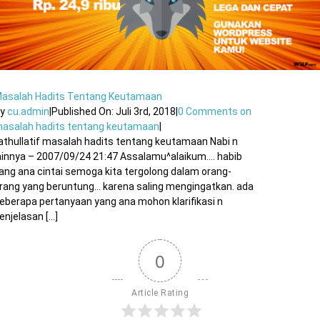
asalah Hadits Tentang Keutamaan
By
cu.admin
|
Published On: Juli 3rd, 2018
|
0 Comments
on
asalah hadits tentang keutamaan
|
athullatif masalah hadits tentang keutamaan Nabi n
ainnya – 2007/09/24 21:47 Assalamu^alaikum…. habib
ang ana cintai semoga kita tergolong dalam orang-
rang yang beruntung… karena saling mengingatkan. ada
eberapa pertanyaan yang ana mohon klarifikasi n
enjelasan [...]
0
Article Rating