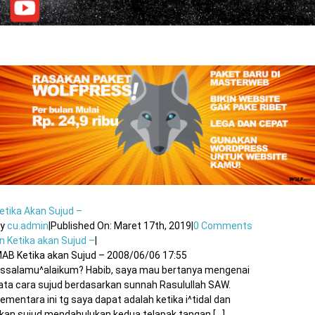
etika Akan Sujud –
By
cu.admin
|
Published On: Maret 17th, 2019
|
0 Comments
n Ketika akan Sujud –
|
AB Ketika akan Sujud – 2008/06/06 17:55
ssalamu^alaikum? Habib, saya mau bertanya mengenai
ata cara sujud berdasarkan sunnah Rasulullah SAW.
ementara ini tg saya dapat adalah ketika i^tidal dan
kan sujud mendahulukan kedua telapak tangan [...]