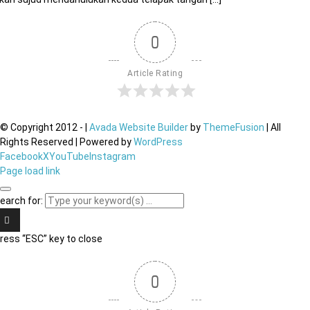
0
Article Rating
© Copyright 2012 -
|
Avada Website Builder
by
ThemeFusion
| All
Rights Reserved | Powered by
WordPress
Facebook
X
YouTube
Instagram
Page load link
earch for:
ress “ESC” key to close
0