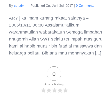
on
By
cu.admin
|
Published On: Juni 3rd, 2017
|
0 Comments
jika
imam
kurang
ARY jika imam kurang rakaat salatnya –
rakaat
2006/10/12 06:30 Assalamu^alikum
warahmatullah wabarakatuh Semoga limpahan
anugerah Allah SWT selalu terlimpah atas guru
kami al habib munzir bin fuad al musawwa dan
keluarga beliau. Bib,ana mau menanyakan [...]
0
Article Rating