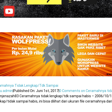
amahnya Tidak Lengkap/tdk Sampai
u.admin
|
Published On: Juni 1st, 2017
|
0 Comments
on Ceramahnya tid
njenazah83 Ceramahnya tidak lengkap/tdk sampai habis – 2006/10/11 1
kap/tidak sampai habis, ini bisa dilihat dari ukuran file ceramahnya dari b