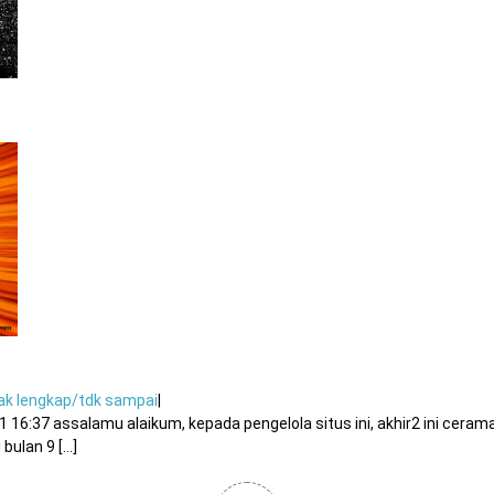
ak lengkap/tdk sampai
|
6:37 assalamu alaikum, kepada pengelola situs ini, akhir2 ini ceram
ulan 9 [...]