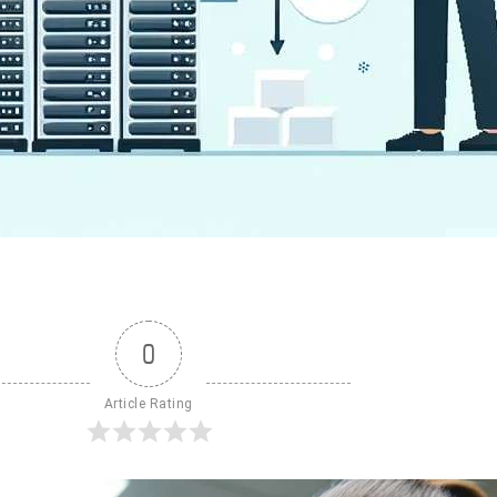
0
Article Rating