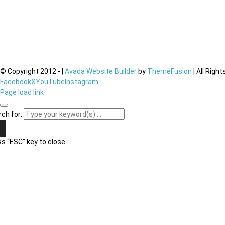
© Copyright 2012 -
|
Avada Website Builder
by
ThemeFusion
| All Righ
Facebook
X
YouTube
Instagram
Page load link
ch for:
s “ESC” key to close