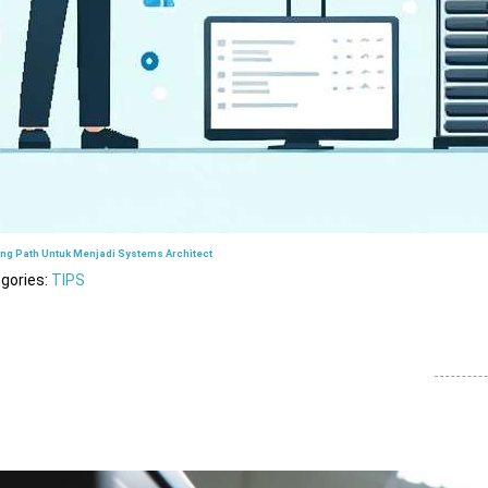
ing Path Untuk Menjadi Systems Architect
gories:
TIPS