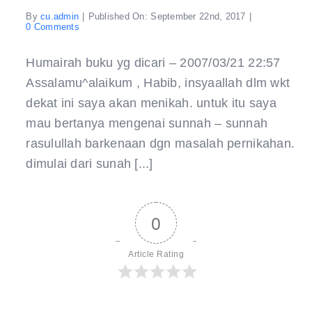
By
cu.admin
|
Published On: September 22nd, 2017
|
on
0 Comments
buku
yg
dicari
Humairah buku yg dicari – 2007/03/21 22:57
–
Assalamu^alaikum , Habib, insyaallah dlm wkt
dekat ini saya akan menikah. untuk itu saya
mau bertanya mengenai sunnah – sunnah
rasulullah barkenaan dgn masalah pernikahan.
dimulai dari sunah [...]
0
Article Rating