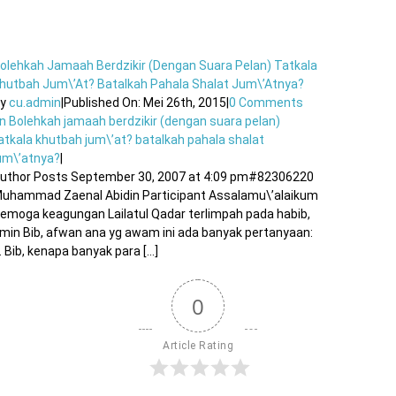
olehkah Jamaah Berdzikir (dengan Suara Pelan) Tatkala
hutbah Jum\’at? Batalkah Pahala Shalat Jum\’atnya?
By
cu.admin
|
Published On: Mei 26th, 2015
|
0 Comments
n Bolehkah jamaah berdzikir (dengan suara pelan)
atkala khutbah jum\’at? batalkah pahala shalat
um\’atnya?
|
uthor Posts September 30, 2007 at 4:09 pm#82306220
uhammad Zaenal Abidin Participant Assalamu\’alaikum
emoga keagungan Lailatul Qadar terlimpah pada habib,
min Bib, afwan ana yg awam ini ada banyak pertanyaan:
. Bib, kenapa banyak para [...]
0
Article Rating