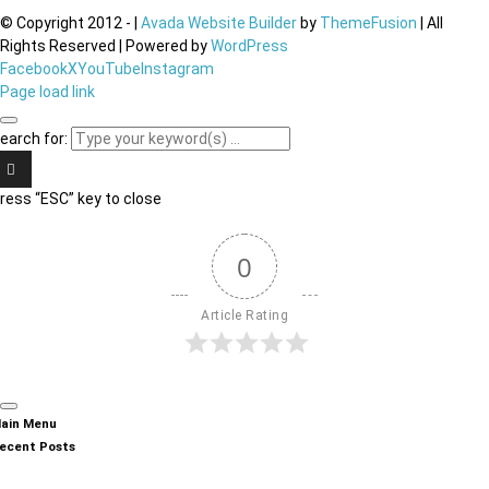
© Copyright 2012 -
|
Avada Website Builder
by
ThemeFusion
| All
Rights Reserved | Powered by
WordPress
Facebook
X
YouTube
Instagram
Page load link
earch for:
ress “ESC” key to close
0
Article Rating
ain Menu
ecent Posts