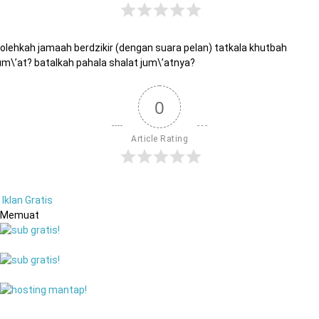
olehkah jamaah berdzikir (dengan suara pelan) tatkala khutbah
um\’at? batalkah pahala shalat jum\’atnya?
0
Article Rating
Iklan Gratis
Memuat